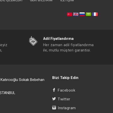
İADE İŞLEMLERI
GERI BILDIRIM
İLETIŞIM
- 10 %
Adil Fiyatlandırma
Çeyiz
Her zaman adil fiyatlandırma
e,
ile, mutlu müşteri garantisi.
Bizi Takip Edin
i Katırcıoğlu Sokak Bebehan
Facebook
/İSTANBUL
Twitter
Instagram