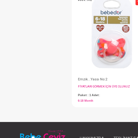
FIYATLARI GÖRMEK IÇ
Paket : 1
Adet :
+18 Month
#009.142