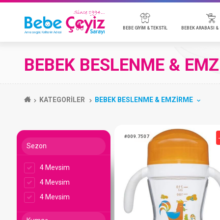
BEBE GİYİM & TEKSTİL
BEBE
BEBEK BESLENME & EMZ
BADİ
BEBEK ARABALARI & AKSESUARLARI
BEBEK KOZMETİK
EMZİK & AKSESUAR
BEBEK TELSİZ & KAMERA
MOBİLYA
P
O
B
B
B
BEBE TULUM
ANAKUCAĞI & PARK YATAK
T
KATEGORİLER
BEBEK BESLENME & EMZİRME
BEBE TAKIMLARI
P
BATTANİYE
Y
BEBE ÇEYİZ TÜMÜ
Sezon
4 Mevsim
#009.7507
4 Mevsim
4 Mevsim