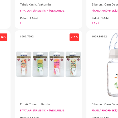
l
Tabak Kaşık...Vakumlu
IN ÜYE OLUNUZ
FIYATLARI GÖRMEK IÇIN ÜYE OLUNUZ
Paket : 1
Adet :
6+
#009.7502
- 10 %