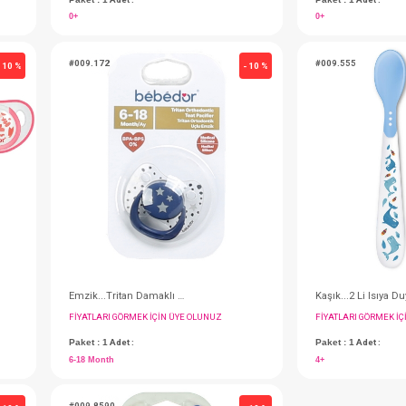
Biberon...Isı Renk Değiştiren Cam 260 ml
Emzik Tutacı... Standart
IN ÜYE OLUNUZ
FIYATLARI GÖRMEK IÇIN ÜYE OLUNUZ
Paket : 1
Adet :
0+
#009.172
- 10 %