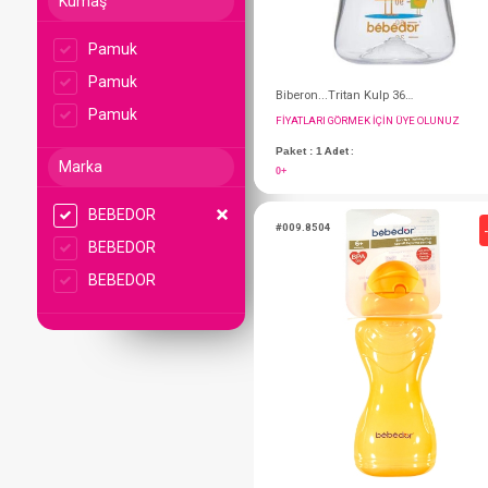
Kumaş
Pamuk
Pamuk
Pamuk
Marka
BEBEDOR
BEBEDOR
FIYATLARI GÖRMEK IÇ
BEBEDOR
Paket : 1
Adet :
0+
#009.8504