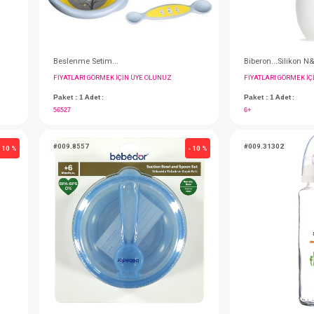
Biberon...Tritan Kulp 360 Derece Brd 210 ml
Beslenme Setim...
IN ÜYE OLUNUZ
FIYATLARI GÖRMEK IÇIN ÜYE OLUNUZ
Paket : 1
Adet :
56527
#009.8557
- 10 %