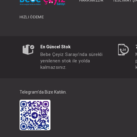
HAKKIMIZDA
TESLIMAT Ş
HIZLI ÖDEME
En Güncel Stok
Bebe Çeyiz Sarayı'nda sürekli
yenilenen stok ile yolda
kalmazsınız.
Telegram'da Bize Katılın.
Emzik...Yassı No:2
FIYATLARI GÖRMEK IÇ
Paket : 1
Adet :
6-18 Month