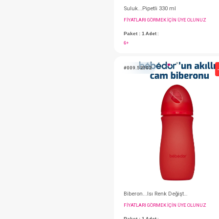
Suluk...Pipetli 330 m
FIYATLARI GÖRMEK IÇ
Paket : 1
Adet :
6+
#009.52302