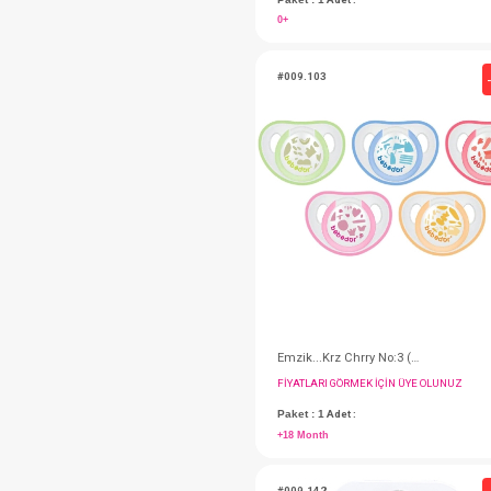
FIYATLARI GÖRMEK IÇ
Paket : 1
Adet :
0+
#009.103