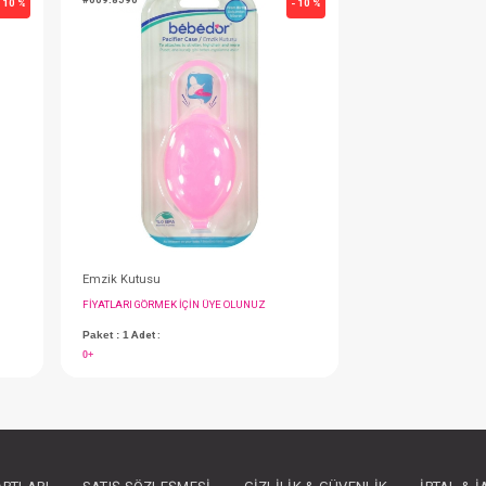
Emzik...Krz Chrry No:3 (18+ Ay)
Emzik...Tritan Damaklı No:2 (6-18 M)
IN ÜYE OLUNUZ
FIYATLARI GÖRMEK IÇIN ÜYE OLUNUZ
Paket : 1
Adet :
6-18 Month
#009.8590