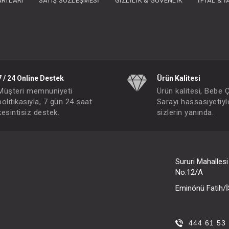
ARTLARI
SATIŞ SÖZLEŞMESI
GIZLILIK & GÜVENLIK
İPTAL & 
- 10 %
7 / 24 Online Destek
Ürün Kalitesi
Müşteri memnuniyeti
Ürün kalitesi, Bebe 
politikasıyla, 7 gün 24 saat
Sarayı hassasiyetiyl
kesintisiz destek.
sizlerin yanında.
Sururi Mahalles
Emzik Kutusu
No:12/A
IN ÜYE OLUNUZ
FIYATLARI GÖRMEK IÇIN ÜYE OLUNUZ
Eminönü Fatih
Paket : 1
Adet :
0+
444 61 53