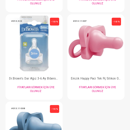
Biberon Emziği...2li Y Kesim Geniş Ağız Silikon
FIYATLARI GÖRMEK IÇIN ÜYE
FIYATLARI GÖRMEK
OLUNUZ
OLUNUZ
#013.313
#013.312
- 10 %