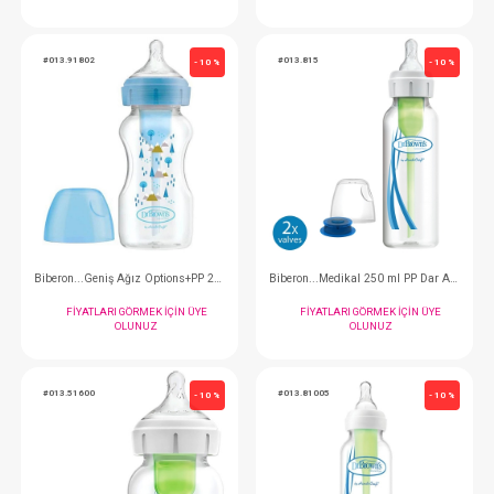
Dr Brown's Biberon....Cam Dar Ağız 250 ML
Biberon....Cam Dar A
FIYATLARI GÖRMEK IÇIN ÜYE
FIYATLARI GÖRMEK
OLUNUZ
OLUNUZ
#013.91802
#013.815
- 10 %
Biberon...Geniş Ağız Options+PP 270ml - Mavi