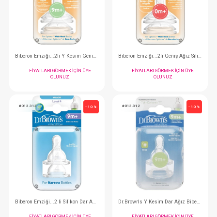
Sebze ve Meyve Filesi...Kapaklı - Gri
Suluk Başlığı...2li Geniş
FIYATLARI GÖRMEK IÇIN ÜYE
FIYATLARI GÖRMEK
OLUNUZ
OLUNUZ
#013.201
#013.1201
- 10 %