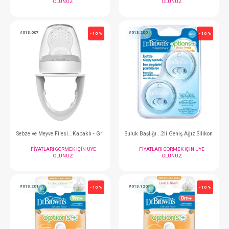
#013.41005
#013.61003
- 10 %
Dr.Brown's Options Standart Biberon 120 ml
FIYATLARI GÖRMEK IÇIN ÜYE
FIYATLARI GÖRMEK
OLUNUZ
OLUNUZ
#013.007
#013.200
- 10 %