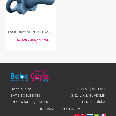
Biberon Emziği...2 li Silikon Dar Ağız 4.Aşama
FIYATLARI GÖRMEK IÇIN ÜYE
FIYATLARI GÖRMEK
OLUNUZ
OLUNUZ
#013.322
#013.11007
- 10 %
HAKKIMIZDA
TESLIMAT ŞARTLARI
SATIŞ SÖZLEŞMESI
GIZLILIK & GÜVENLIK
İPTAL & İADE İŞLEMLERI
GERI BILDIRIM
İLETIŞIM
HIZLI ÖDEME