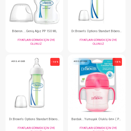
FIYATLARI GÖRMEK IÇIN ÜYE
FIYATLARI GÖRMEK
OLUNUZ
OLUNUZ
#013.51600
#013.81005
- 10 %
Biberon....Geniş Ağız PP 150 ML
FIYATLARI GÖRMEK IÇIN ÜYE
FIYATLARI GÖRMEK
OLUNUZ
OLUNUZ