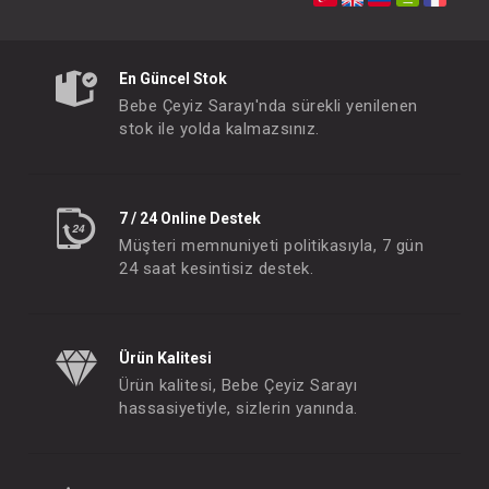
Dr.Brown's Dar Ağız 3-6 Ay Biberon Emziği 2'li
FIYATLARI GÖRMEK IÇIN ÜYE
FIYATLARI GÖRMEK
OLUNUZ
OLUNUZ
En Güncel Stok
Bebe Çeyiz Sarayı'nda sürekli yenilenen
stok ile yolda kalmazsınız.
#013.11008
- 10 %
7 / 24 Online Destek
Müşteri memnuniyeti politikasıyla, 7 gün
24 saat kesintisiz destek.
Ürün Kalitesi
Ürün kalitesi, Bebe Çeyiz Sarayı
hassasiyetiyle, sizlerin yanında.
Emzik Happy Paci Tek Pç Silikon 0-6 Ay Mavi
FIYATLARI GÖRMEK IÇIN ÜYE
OLUNUZ