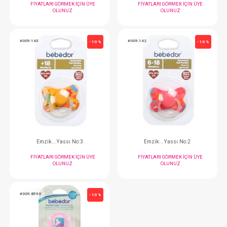
Emzik...Krz Uç Chrry No:1 (0-6 Ay)
Emzik...Krz Uç Chrry N
FIYATLARI GÖRMEK IÇIN ÜYE
FIYATLARI GÖRMEK
OLUNUZ
OLUNUZ
#009.103
#009.172
- 10 %
Emzik...Krz Chrry No:3 (18+ Ay)
FIYATLARI GÖRMEK IÇIN ÜYE
FIYATLARI GÖRMEK
OLUNUZ
OLUNUZ