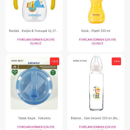
FIYATLARI GÖRMEK IÇIN ÜYE
FIYATLARI GÖRMEK
OLUNUZ
OLUNUZ
#009.7503
#009.8504
- 10 %
Bardak...Kulplu & Yumuşak Uç 270 ml
Suluk...Pipetli 3
FIYATLARI GÖRMEK IÇIN ÜYE
FIYATLARI GÖRMEK
OLUNUZ
OLUNUZ