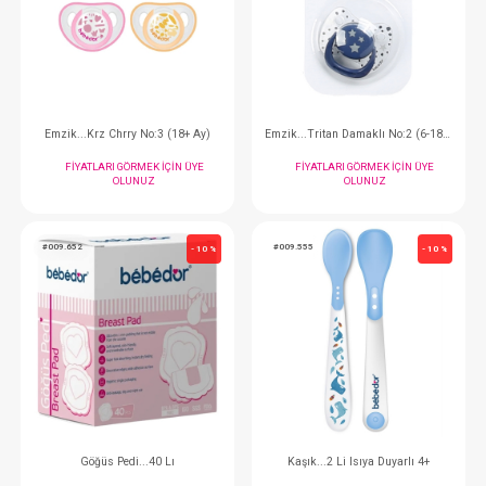
Bardak... Krv Parlayan PP 240ml
FIYATLARI GÖRMEK IÇIN ÜYE
FIYATLARI GÖRMEK
OLUNUZ
OLUNUZ
#009.101
#009.102
- 10 %