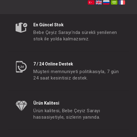
En Güncel Stok
Bebe Çeyiz Sarayı'nda sürekli yenilenen
stok ile yolda kalmazsınız.
7 / 24 Online Destek
Müşteri memnuniyeti politikasıyla, 7 gün
Emzik...Yassı No:3
Emzik...Yassı 
24 saat kesintisiz destek.
FIYATLARI GÖRMEK IÇIN ÜYE
FIYATLARI GÖRMEK
OLUNUZ
OLUNUZ
Ürün Kalitesi
Ürün kalitesi, Bebe Çeyiz Sarayı
#009.8590
- 10 %
hassasiyetiyle, sizlerin yanında.