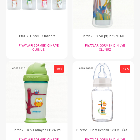
Suluk...Kulplu
FIYATLARI GÖRMEK IÇIN ÜYE
FIYATLARI GÖRMEK
OLUNUZ
OLUNUZ
#009.7502
#009.7506
- 10 %