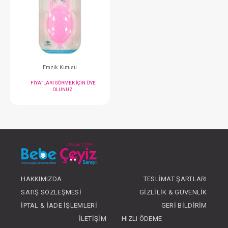
#009.652
#009.555
- 10 %
Göğüs Pedi...40 Lı
Kaşık...2 Li Isıya D
FIYATLARI GÖRMEK IÇIN ÜYE
FIYATLARI GÖRMEK
HAKKIMIZDA
TESLIMAT ŞARTLARI
OLUNUZ
OLUNUZ
SATIŞ SÖZLEŞMESI
GIZLILIK & GÜVENLIK
İPTAL & İADE İŞLEMLERI
GERI BILDIRIM
İLETIŞIM
HIZLI ÖDEME
#009.143
#009.142
- 10 %