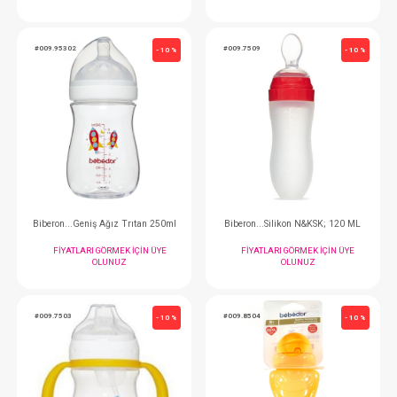
Biberon...Tritan Kulp 360 Derece Brd 210 ml
Beslenme Setim
FIYATLARI GÖRMEK IÇIN ÜYE
FIYATLARI GÖRMEK
OLUNUZ
OLUNUZ
#009.95302
#009.7509
- 10 %
Biberon...Geniş Ağız Trıtan 250ml
Biberon...Silikon N&K