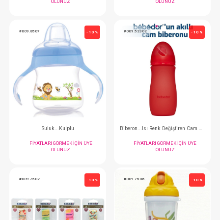
#009.8557
#009.31302
- 10 %
Tabak Kaşık...Vakumlu
FIYATLARI GÖRMEK IÇIN ÜYE
FIYATLARI GÖRMEK
OLUNUZ
OLUNUZ
#009.8507
#009.52302
- 10 %