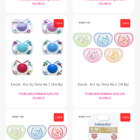
Emzik Tutacı... Standart
Bardak... Ylt&Ppt; 
FIYATLARI GÖRMEK IÇIN ÜYE
FIYATLARI GÖRMEK
OLUNUZ
OLUNUZ
#009.7510
#009.30302
- 10 %