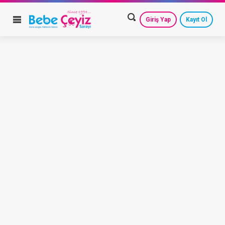
Giriş Yap
Kayıt Ol
HESAP AYARLARIM
GEÇMİŞ SİPARİŞLERİM
GÜVENLİ ÇIKIŞ