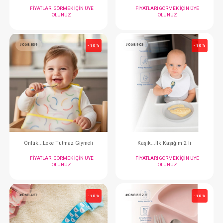
Önlük...Mini Silikon
Diş Kaşıyıcı...Fular
FIYATLARI GÖRMEK IÇIN ÜYE
FIYATLARI GÖRMEK
OLUNUZ
OLUNUZ
#068.839
#068.903
- 10 %