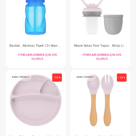
#068.628
#092.2327
- 10 %
Dişlik... Kaktüs
FIYATLARI GÖRMEK IÇIN ÜYE
FIYATLARI GÖRMEK
OLUNUZ
OLUNUZ
#092.2310
#063.1130012
- 10 %