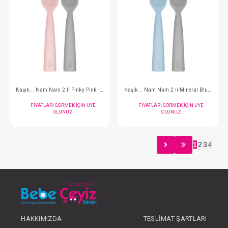
Kaşık...2li Bambu Saplı River Green / Powder Gre
FIYATLARI GÖRMEK IÇIN ÜYE
FIYATLARI GÖRMEK
OLUNUZ
OLUNUZ
1
2
3
4
#063.1060022
#063.1140011
- 10 %
HAKKIMIZDA
TESLIMAT ŞARTLARI