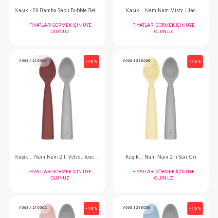
#063.1160005
#063.1160013
- 10 %
Klips - Pinky Pink
Klips - Misty L
FIYATLARI GÖRMEK IÇIN ÜYE
FIYATLARI GÖRMEK
OLUNUZ
OLUNUZ
#063.1060023
#063.1060011
- 10 %