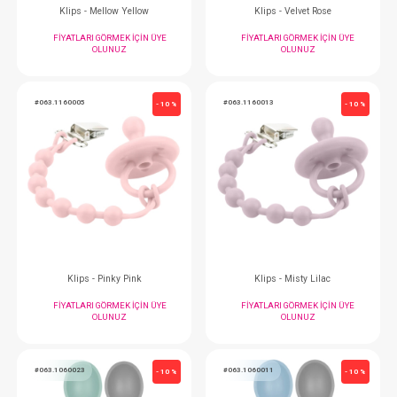
Mama Önlüğü... Misty Lilac
Puzzle - Misty Lilac/ 
FIYATLARI GÖRMEK IÇIN ÜYE
FIYATLARI GÖRMEK
OLUNUZ
OLUNUZ
#063.1390001
#063.1160007
- 10 %
Puzzle - Aqua Green / Powder Grey
Klips -Powder 