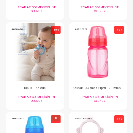
OLUNUZ
OLUNUZ
#068.522.5
#068.522.7
- 10 %
Çatal Kaşık Seti...Paslanmaz ( Gri )
FIYATLARI GÖRMEK IÇIN ÜYE
FIYATLARI GÖRMEK
OLUNUZ
OLUNUZ