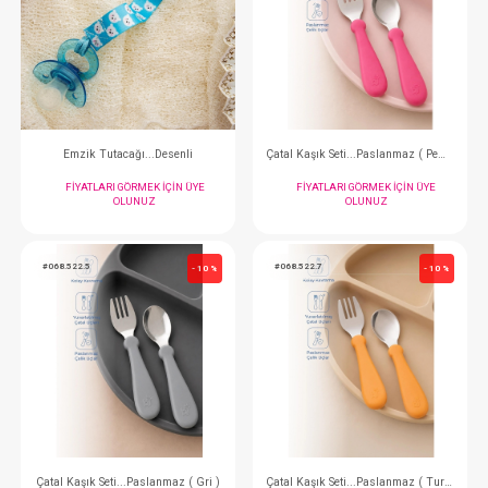
Önlük...Leke Tutmaz Giymeli
Kaşık...İlk Kaşığı
FIYATLARI GÖRMEK IÇIN ÜYE
FIYATLARI GÖRMEK
OLUNUZ
OLUNUZ
#068.427
#068.522.2
- 10 %
Emzik Tutacağı...Desenli
FIYATLARI GÖRMEK IÇIN ÜYE
FIYATLARI GÖRMEK