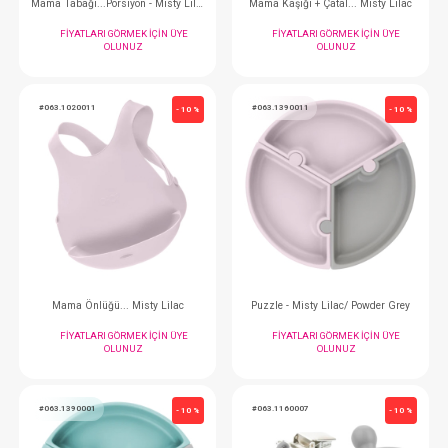
Bardak...Akıtmaz Pipetl 12+ Mavi 270 ml
FIYATLARI GÖRMEK IÇIN ÜYE
FIYATLARI GÖRMEK
OLUNUZ
OLUNUZ
#063.1050011
#063.1340011
- 10 %