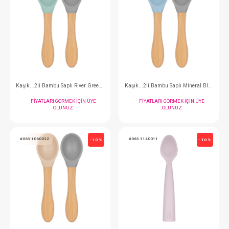
FIYATLARI GÖRMEK IÇIN ÜYE
FIYATLARI GÖRMEK
OLUNUZ
OLUNUZ
#063.1160008
#063.1160009
- 10 %
Klips - Mellow Yellow
Klips - Velvet 
FIYATLARI GÖRMEK IÇIN ÜYE
FIYATLARI GÖRMEK
OLUNUZ
OLUNUZ