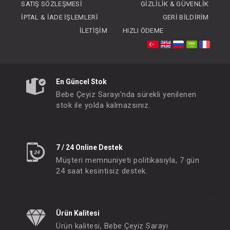
SATIŞ SÖZLEŞMESI
GIZLILIK & GÜVENLIK
İPTAL & İADE İŞLEMLERI
GERI BILDIRIM
İLETIŞIM
HIZLI ÖDEME
Kaşık...2li Bambu Saplı Bubble Beige / Powder Gr
Kaşık... Nam Nam Mi
En Güncel Stok
FIYATLARI GÖRMEK IÇIN ÜYE
FIYATLARI GÖRMEK
Bebe Çeyiz Sarayı'nda sürekli yenilenen
OLUNUZ
OLUNUZ
stok ile yolda kalmazsınız.
#063.1210005
#063.1210006
- 10 %
7 / 24 Online Destek
Müşteri memnuniyeti politikasıyla, 7 gün
24 saat kesintisiz destek.
Ürün Kalitesi
Ürün kalitesi, Bebe Çeyiz Sarayı