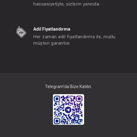
hassasiyetiyle, sizlerin yanında.
Kaşık... Nam Nam 2 li Velvet Rose / Powder Grey
Kaşık... Nam Nam 2 l
Adil Fiyatlandırma
FIYATLARI GÖRMEK IÇIN ÜYE
FIYATLARI GÖRMEK
Her zaman adil fiyatlandırma ile, mutlu
OLUNUZ
OLUNUZ
müşteri garantisi.
#063.1210002
#063.1210003
- 10 %
Telegram'da Bize Katılın.
Kaşık... Nam Nam 2 li Pinky Pink - Powder Grey