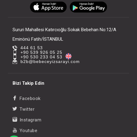
FIYATLARI GÖRMEK IÇIN ÜYE
FIYATLARI GÖRMEK
OLUNUZ
OLUNUZ
Sururi Mahallesi Katırcıoğlu Sokak Bebehan No:12/A
Eminönü Fatih/İSTANBUL
444 61 53
+90 539 926 05 25
+90 530 233 04 53
b2b@bebeceyizsarayi.com
Bizi Takip Edin
Facebook
Twitter
Instagram
Youtube