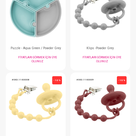
Mama Tabağı...Porsiyon - Misty Lilac
Mama Kaşığı + Çatal...
FIYATLARI GÖRMEK IÇIN ÜYE
FIYATLARI GÖRMEK
OLUNUZ
OLUNUZ
#063.1020011
#063.1390011
- 10 %