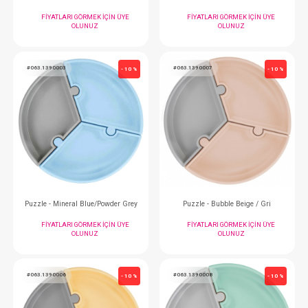
OLUNUZ
OLUNUZ
#063.1080011
#063.1390010
- 10 %
Kase...Kapaklı Misty Lilac
Puzzle - Deep Blue / 
FIYATLARI GÖRMEK IÇIN ÜYE
FIYATLARI GÖRMEK
OLUNUZ
OLUNUZ