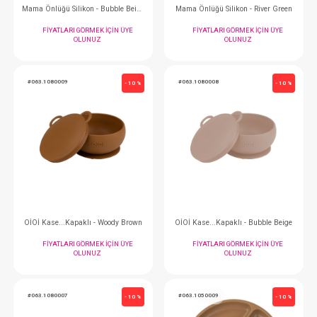
Mama Tabağı...Porsiyon Deep Blue Vakum Tabanlı
Mama Önlüğü Silikon 
FIYATLARI GÖRMEK IÇIN ÜYE
FIYATLARI GÖRMEK
OLUNUZ
OLUNUZ
#063.1080010
#063.1020009
- 10 %
Kapaklı Kase...Vakum Tabanlı Deep Blue