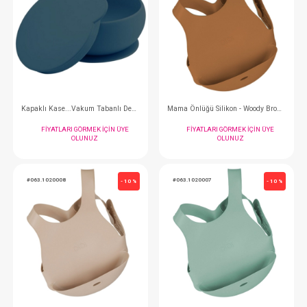
Puzzle - Pinky PinK/Powder Grey
Puzzle - Velvet Rose /
FIYATLARI GÖRMEK IÇIN ÜYE
FIYATLARI GÖRMEK
OLUNUZ
OLUNUZ
#063.1050010
#063.1020010
- 10 %