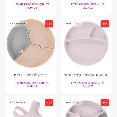
Bardak... Damlatmaz Yeşil 6m+ 200ml
FIYATLARI GÖRMEK IÇIN ÜYE
FIYATLARI GÖRMEK
OLUNUZ
OLUNUZ
#063.1050054
#063.1050011
- 10 %