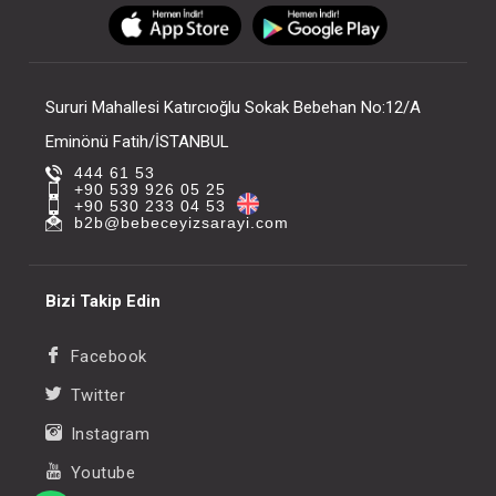
FIYATLARI GÖRMEK IÇIN ÜYE
FIYATLARI GÖRMEK
OLUNUZ
OLUNUZ
Sururi Mahallesi Katırcıoğlu Sokak Bebehan No:12/A
Eminönü Fatih/İSTANBUL
444 61 53
+90 539 926 05 25
+90 530 233 04 53
b2b@bebeceyizsarayi.com
Bizi Takip Edin
Facebook
Twitter
Instagram
Youtube