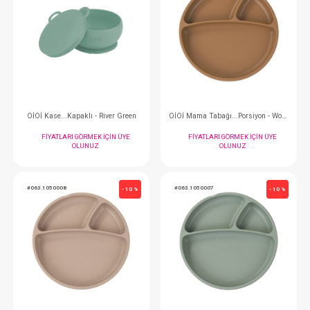
FIYATLARI GÖRMEK IÇIN ÜYE
FIYATLARI GÖRMEK
OLUNUZ
OLUNUZ
#063.1020008
#063.1020007
- 10 %
Mama Önlüğü Silikon - Bubble Beige
Mama Önlüğü Silikon - 
FIYATLARI GÖRMEK IÇIN ÜYE
FIYATLARI GÖRMEK
OLUNUZ
OLUNUZ