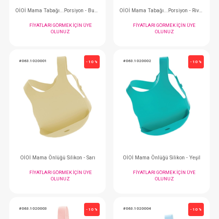
#063.1080009
#063.1080008
- 10 %
OİOİ Kase...Kapaklı - Woody Brown
OİOİ Kase...Kapaklı - 
FIYATLARI GÖRMEK IÇIN ÜYE
FIYATLARI GÖRMEK
OLUNUZ
OLUNUZ
#063.1080007
#063.1050009
- 10 %