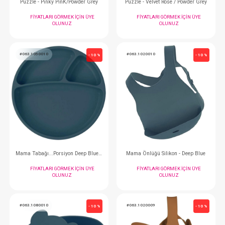
Puzzle - Sarı / Gri
Puzzle - River Gree
FIYATLARI GÖRMEK IÇIN ÜYE
FIYATLARI GÖRMEK
OLUNUZ
OLUNUZ
#063.1390002
#063.1390005
- 10 %