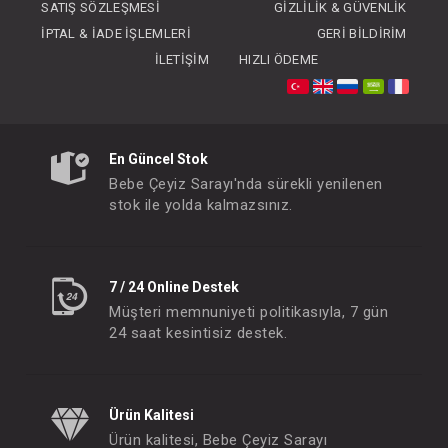
SATIŞ SÖZLEŞMESI
GIZLILIK & GÜVENLIK
İPTAL & İADE İŞLEMLERI
GERI BILDIRIM
İLETIŞIM
HIZLI ÖDEME
OİOİ Mama Tabağı...Porsiyon - Bubble Bejge
En Güncel Stok
FIYATLARI GÖRMEK IÇIN ÜYE
FIYATLARI GÖRMEK
Bebe Çeyiz Sarayı'nda sürekli yenilenen
OLUNUZ
OLUNUZ
stok ile yolda kalmazsınız.
#063.1020001
#063.1020002
- 10 %
7 / 24 Online Destek
Müşteri memnuniyeti politikasıyla, 7 gün
24 saat kesintisiz destek.
Ürün Kalitesi
Ürün kalitesi, Bebe Çeyiz Sarayı