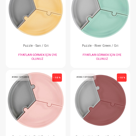
#063.1390003
#063.1390007
- 10 %
Puzzle - Mineral Blue/Powder Grey
Puzzle - Bubble Bei
FIYATLARI GÖRMEK IÇIN ÜYE
FIYATLARI GÖRMEK
OLUNUZ
OLUNUZ
#063.1390006
#063.1390008
- 10 %