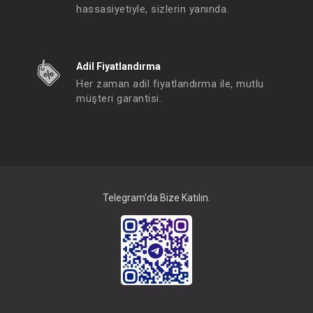
hassasiyetiyle, sizlerin yanında.
OİOİ Mama Önlüğü Silikon - Sarı
OİOİ Mama Önlüğü Sili
Adil Fiyatlandırma
FIYATLARI GÖRMEK IÇIN ÜYE
FIYATLARI GÖRMEK
Her zaman adil fiyatlandırma ile, mutlu
OLUNUZ
OLUNUZ
müşteri garantisi.
#063.1020003
#063.1020004
- 10 %
Telegram'da Bize Katılın.
OİOİ Mama Önlüğü Silikon - Pembe
OİOİ Mama Önlüğü Sil