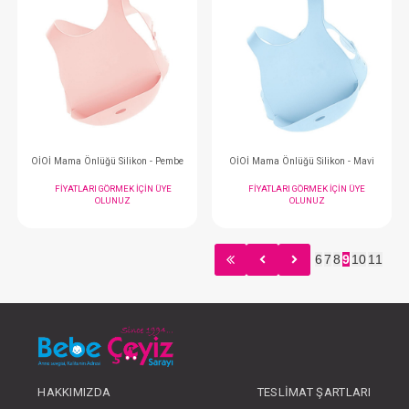
OİOİ Kase...Kapaklı - River Green
FIYATLARI GÖRMEK IÇIN ÜYE
FIYATLARI GÖRMEK
OLUNUZ
OLUNUZ
6
7
8
9
10
11
#063.1050008
#063.1050007
- 10 %
HAKKIMIZDA
TESLIMAT ŞARTLARI