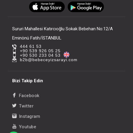
FIYATLARI GÖRMEK IÇIN ÜYE
FIYATLARI GÖRMEK
OLUNUZ
OLUNUZ
Sururi Mahallesi Katırcıoğlu Sokak Bebehan No:12/A
Eminönü Fatih/İSTANBUL
444 61 53
+90 539 926 05 25
+90 530 233 04 53
b2b@bebeceyizsarayi.com
Bizi Takip Edin
Facebook
Twitter
Instagram
Youtube