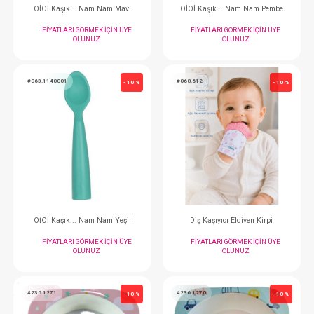
OİOİ Kaşık... Nam Nam - Bubble Beige
OİOİ Kaşık... Nam 
FIYATLARI GÖRMEK IÇIN ÜYE
FIYATLARI GÖRMEK
OLUNUZ
OLUNUZ
#063.1140005
#063.1140004
- 10 %
OİOİ Kaşık... Nam Nam Bordo
OİOİ Kaşık... Nam