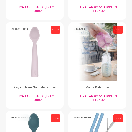
OLUNUZ
OLUNUZ
#068.563
#035.134
- 10 %
Babyjem Mama Kaşığı...2 Li Silikon
Wee Baby Çatal Kaşık
FIYATLARI GÖRMEK IÇIN ÜYE
FIYATLARI GÖRMEK
OLUNUZ
OLUNUZ