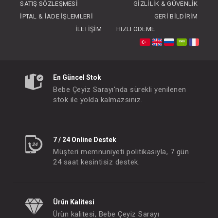
SATIŞ SÖZLEŞMESI
GIZLILIK & GÜVENLIK
İPTAL & İADE İŞLEMLERI
GERI BILDIRIM
İLETIŞIM
HIZLI ÖDEME
Emzik Askısı...Bürümcüklü
Emzik Tutacağı...Da
En Güncel Stok
FIYATLARI GÖRMEK IÇIN ÜYE
FIYATLARI GÖRMEK
Bebe Çeyiz Sarayı'nda sürekli yenilenen
OLUNUZ
OLUNUZ
stok ile yolda kalmazsınız.
#130.108
#068.627
- 10 %
7 / 24 Online Destek
Müşteri memnuniyeti politikasıyla, 7 gün
24 saat kesintisiz destek.
Ürün Kalitesi
Ürün kalitesi, Bebe Çeyiz Sarayı