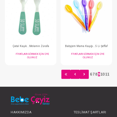
Mama Kasesi...Fil
Mama Kasesi...Melami
FIYATLARI GÖRMEK IÇIN ÜYE
FIYATLARI GÖRMEK
OLUNUZ
OLUNUZ
6
7
8
9
10
11
#068.747
#068.743
- 10 %
HAKKIMIZDA
TESLIMAT ŞARTLARI