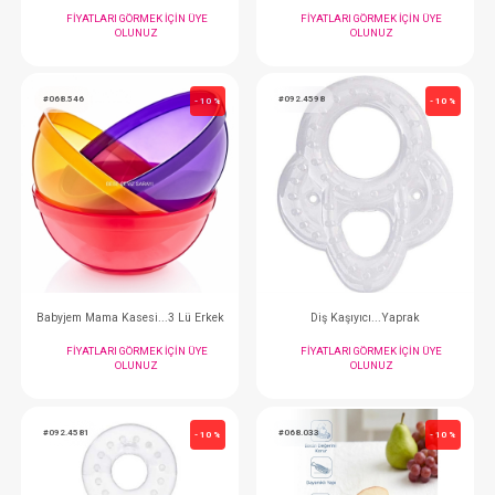
Emzik Bandı...Zoo
FIYATLARI GÖRMEK IÇIN ÜYE
FIYATLARI GÖRMEK
OLUNUZ
OLUNUZ
#068.546
#092.4598
- 10 %