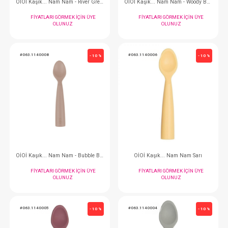
Mama Kaşığı...Nam Nam Deep Blue
Silikon Pipet...2 
FIYATLARI GÖRMEK IÇIN ÜYE
FIYATLARI GÖRMEK
OLUNUZ
OLUNUZ
#063.1140007
#063.1140009
- 10 %