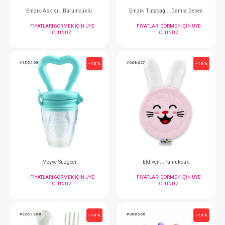
#063.1140001
#068.612
- 10 %
OİOİ Kaşık... Nam Nam Yeşil
Diş Kaşıyıcı Eldive
FIYATLARI GÖRMEK IÇIN ÜYE
FIYATLARI GÖRMEK
OLUNUZ
OLUNUZ
#236.1271
#236.1270
- 10 %