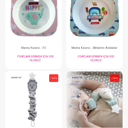
FIYATLARI GÖRMEK IÇIN ÜYE
FIYATLARI GÖRMEK
OLUNUZ
OLUNUZ
#063.1140003
#063.1140002
- 10 %
OİOİ Kaşık... Nam Nam Mavi
OİOİ Kaşık... Nam 
FIYATLARI GÖRMEK IÇIN ÜYE
FIYATLARI GÖRMEK
OLUNUZ
OLUNUZ