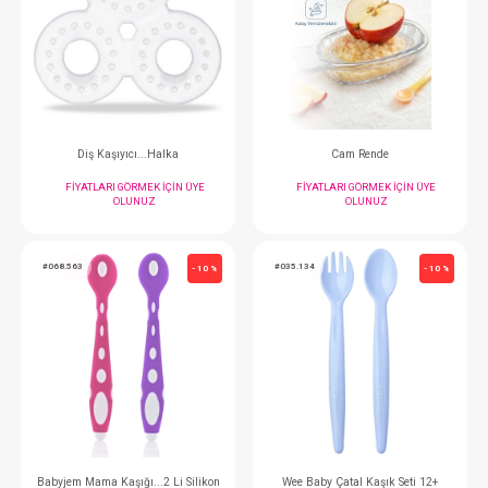
Babyjem Mama Kasesi...3 Lü Erkek
Diş Kaşıyıcı...Y
FIYATLARI GÖRMEK IÇIN ÜYE
FIYATLARI GÖRMEK
OLUNUZ
OLUNUZ
#092.4581
#068.033
- 10 %
Diş Kaşıyıcı...Halka
Cam Rende
FIYATLARI GÖRMEK IÇIN ÜYE
FIYATLARI GÖRMEK