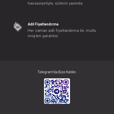
hassasiyetiyle, sizlerin yanında.
Meyve Süzgeci
Eldiven...Pamu
Adil Fiyatlandırma
FIYATLARI GÖRMEK IÇIN ÜYE
FIYATLARI GÖRMEK
Her zaman adil fiyatlandırma ile, mutlu
OLUNUZ
OLUNUZ
müşteri garantisi.
#236.1268
#068.566
- 10 %
Telegram'da Bize Katılın.
Çatal Kaşık...Melamin Zürafa
Babyjem Mama Kaşığı...