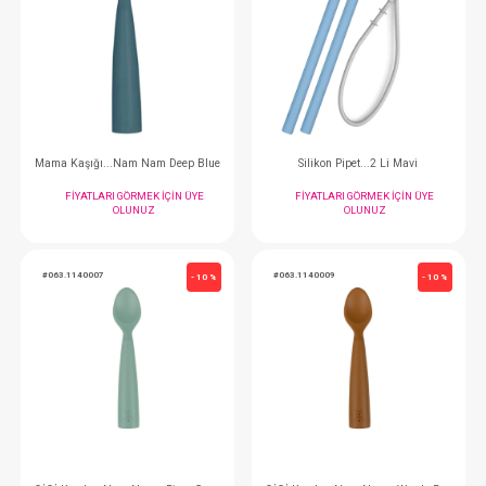
#063.1140011
#068.496
- 10 %
Kaşık... Nam Nam Misty Lilac
Mama Kabı...
FIYATLARI GÖRMEK IÇIN ÜYE
FIYATLARI GÖRMEK
OLUNUZ
OLUNUZ
#063.1140010
#063.1110004
- 10 %