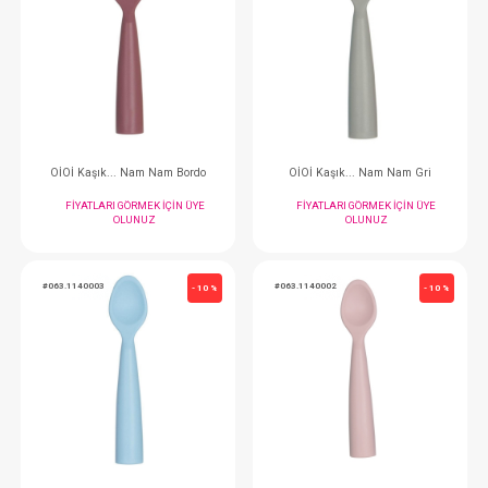
OİOİ Kaşık... Nam Nam - River Green
FIYATLARI GÖRMEK IÇIN ÜYE
FIYATLARI GÖRMEK
OLUNUZ
OLUNUZ
#063.1140008
#063.1140006
- 10 %