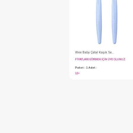
Paket : 12
Adet :
Önlük
#035.896
Wee Baby Bardak... P