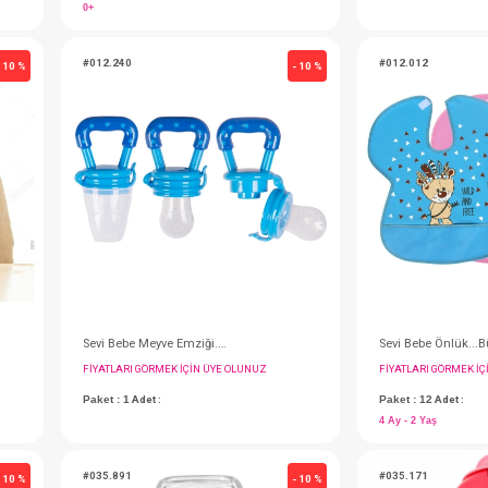
#063.1040005
- 10 %
OİOİ Annenin Eli Diş Kaşıyıcı - Bordo
OİOİ Annenin Eli Diş Kaşıyıcı -Mavi
IN ÜYE OLUNUZ
FIYATLARI GÖRMEK IÇIN ÜYE OLUNUZ
Paket : 1
Adet :