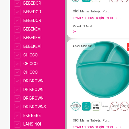
BEBEDOR
BEBEDOR
BEBEDOR
BEBEKEVİ
BEBEKEVİ
BEBEKEVİ
CHİCCO
CHİCCO
CHİCCO
DR.BROWN
FIYATLARI GÖRMEK IÇ
DR.BROWN
Paket : 1
Adet :
DR.BROWN
0+
DR.BROWNS
EKE BEBE
#063.1050001
LANSİNOH