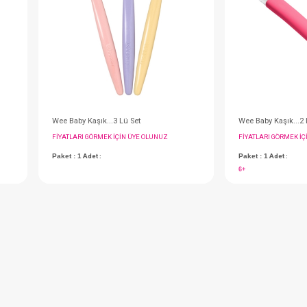
Paket : 1
Adet :
#035.891
- 10 %
ipetli
Wee Baby Akıtmaz Bardak Yedek Uç