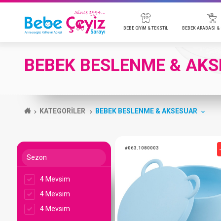
BEBE GİYİM & TEKSTİL
BEBE
BEBEK BESLENME & AK
BADİ
BEBEK ARABALARI & AKSESUARLARI
BEBEK KOZMETİK
EMZİK & AKSESUAR
BEBEK TELSİZ & KAMERA
MOBİLYA
P
O
B
B
B
BEBE TULUM
ANAKUCAĞI & PARK YATAK
T
BEBE TAKIMLARI
P
KATEGORİLER
BEBEK BESLENME & AKSESUAR
BATTANİYE
Y
BEBE ÇEYİZ TÜMÜ
Sezon
4 Mevsim
#063.1080003
4 Mevsim
4 Mevsim