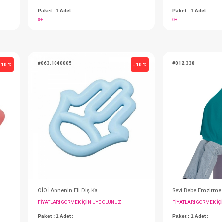
OİOİ Mama Tabağı...Porsiyon - Yeşil
OİOİ Annenin Eli Diş Kaşıyıcı - Pembe
IN ÜYE OLUNUZ
FIYATLARI GÖRMEK IÇIN ÜYE OLUNUZ
Paket : 1
Adet :
0+