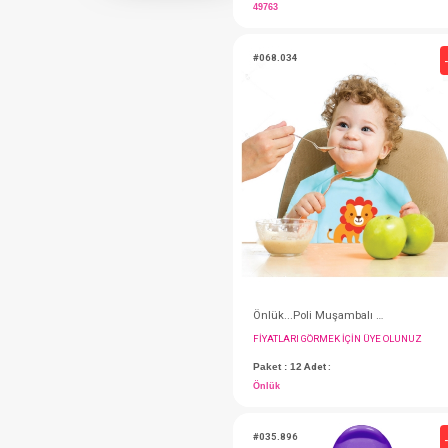
SEVİ BEBE
SEVİ BEBE
#063.1040007
TİTİZ PLASTİK
TOMMEE TİPPEE
TOMMEE TİPPEE
TOMMEE TİPPEE
WEE
WEE
WEE
WEEWELL
WEEWELL
WEEWELL
FIYATLARI GÖRMEK IÇ
Paket : 1
Adet :