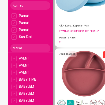
Kumaş
Pamuk
Pamuk
Pamuk
Suni Deri
Marka
OİOİ Kase...Kapaklı -
AVENT
FIYATLARI GÖRMEK IÇ
AVENT
AVENT
Paket : 1
Adet :
0+
BABY TİME
BABYJEM
BABYJEM
#063.1050005
BABYJEM