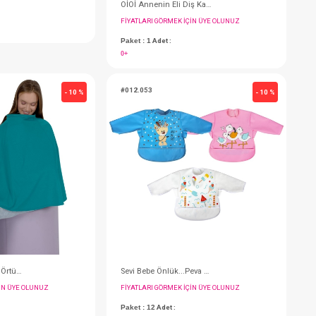
OİOİ Annenin Eli Diş Kaşıyıcı - Yeşil
FIYATLARI GÖRMEK IÇIN ÜYE OLUNUZ
Paket : 1
Adet :
F
0+
P
0