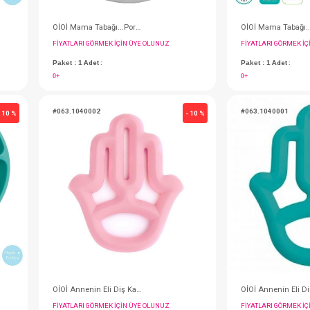
OİOİ Mama Tabağı...Porsiyon - Bordo
OİOİ Mama Tabağı...Porsiyon - Gri
IN ÜYE OLUNUZ
FIYATLARI GÖRMEK IÇIN ÜYE OLUNUZ
Paket : 1
Adet :
0+
#063.1040002
- 10 %