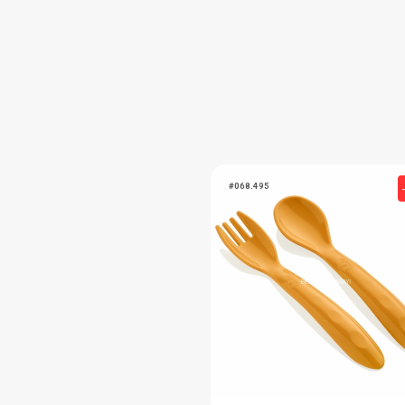
FIYATLARI GÖRMEK IÇ
Paket : 1
Adet :
6+
#035.134