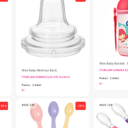
0+
#012.240
- 10 %
Önlük...Poli Muşambalı Kollu
Sevi Bebe Meyve Emziği...Diş Kaşıyıcılı
IN ÜYE OLUNUZ
FIYATLARI GÖRMEK IÇIN ÜYE OLUNUZ