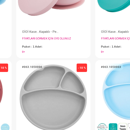
 Mavi
OİOİ Kase...Kapaklı - Pembe
IN ÜYE OLUNUZ
FIYATLARI GÖRMEK IÇIN ÜYE OLUNUZ
Paket : 1
Adet :
0+
#063.1050004
- 10 %