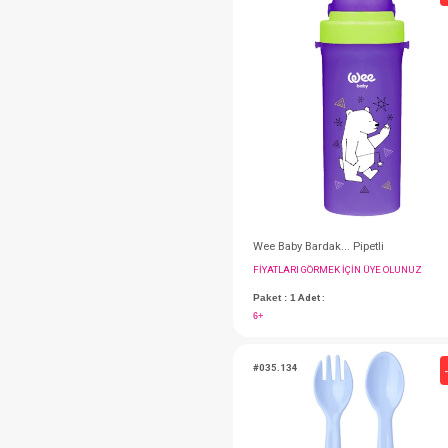
49763
#068.034
FIYATLARI GÖRMEK IÇ