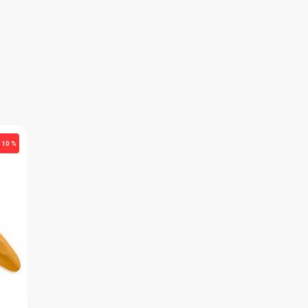
IN ÜYE OLUNUZ
FIYATLARI GÖRMEK IÇIN ÜYE OLUNUZ
Paket : 1
Adet :
6+
#035.123
- 10 %
Wee Baby Çatal Kaşık Seti 12+
Wee Baby Kaşık...3 Lü Set