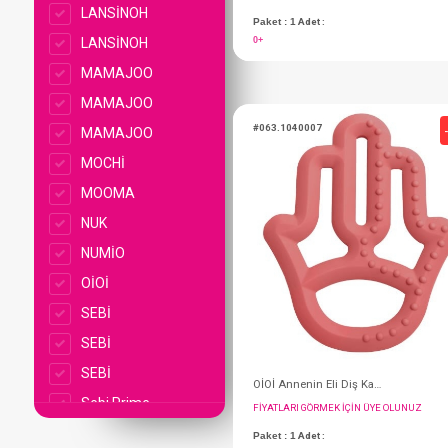
LANSİNOH
LANSİNOH
MAMAJOO
MAMAJOO
MAMAJOO
MOCHİ
MOOMA
NUK
NUMİO
OİOİ
SEBİ
FIYATLARI GÖRMEK IÇ
SEBİ
Paket : 1
Adet :
SEBİ
0+
Sebi Prime
SEVİ BEBE