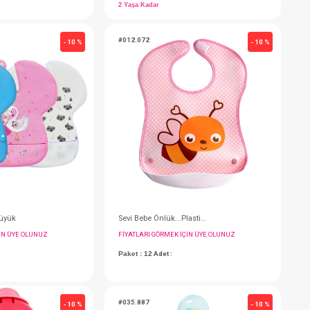
#012.338
#
- 10 %
- 10 %
Sevi Bebe Emzirme Örtüsü... Panço
FIYATLARI GÖRMEK IÇIN ÜYE OLUNUZ
F
Paket : 1
Adet :
P