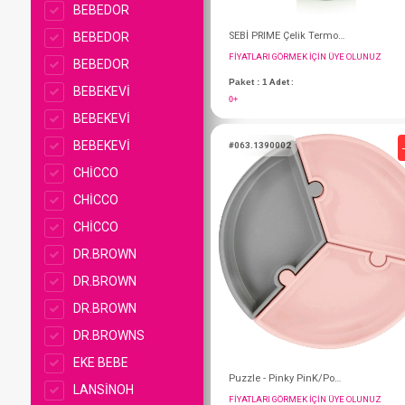
BEBEDOR
BEBEDOR
BEBEDOR
BEBEKEVİ
BEBEKEVİ
BEBEKEVİ
CHİCCO
CHİCCO
CHİCCO
DR.BROWN
FIYATLARI GÖRMEK IÇ
DR.BROWN
Paket : 1
Adet :
DR.BROWN
0+
DR.BROWNS
EKE BEBE
#063.1390002
LANSİNOH