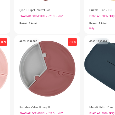
SEBİ PRIME Çelik Termos 400 ml (Yeşil)
Şişe + Pipet...Velvet Rose / Powder Grey
IN ÜYE OLUNUZ
FIYATLARI GÖRMEK IÇIN ÜYE OLUNUZ
Paket : 1
Adet :
#063.1390005
- 10 %