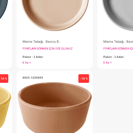
#063.1320009
- 10 %
Mama Önlüğü...Basics Aqua Green
Mama Tabağı...Basics Woody Brown
IN ÜYE OLUNUZ
FIYATLARI GÖRMEK IÇIN ÜYE OLUNUZ
Paket : 1
Adet :