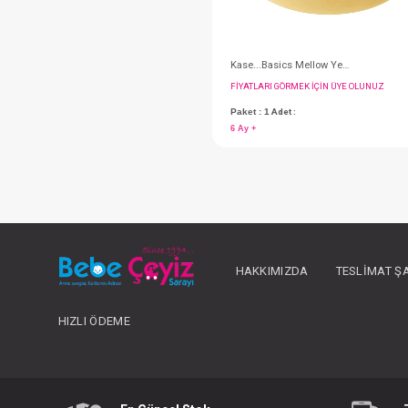
6 Ay +
#063.1320010
HAKKIMIZDA
TESLIMAT Ş
HIZLI ÖDEME
FIYATLARI GÖRMEK IÇ