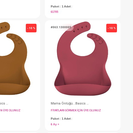
Mendil Kılıfı...Deep Blue
FIYATLARI GÖRMEK IÇIN ÜYE OLUNUZ
F
Paket : 1
Adet :
P
6