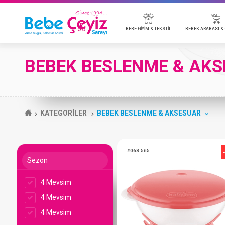
BEBE GİYİM & TEKSTİL
BEBE
BEBEK BESLENME & AK
BADİ
BEBEK ARABALARI & AKSESUARLARI
BEBEK KOZMETİK
EMZİK & AKSESUAR
BEBEK TELSİZ & KAMERA
MOBİLYA
P
O
B
B
B
BEBE TULUM
ANAKUCAĞI & PARK YATAK
T
BEBE TAKIMLARI
P
KATEGORİLER
BEBEK BESLENME & AKSESUAR
BATTANİYE
Y
BEBE ÇEYİZ TÜMÜ
Sezon
4 Mevsim
#068.565
4 Mevsim
4 Mevsim