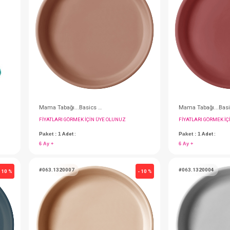
#063.1300003
- 10 %
Mama Önlüğü...Basics Pinky Pink
Mama Önlüğü...Basics Mineral Blue
IN ÜYE OLUNUZ
FIYATLARI GÖRMEK IÇIN ÜYE OLUNUZ
Paket : 1
Adet :
6 Ay +