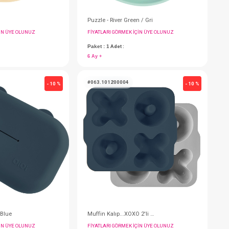
Puzzle - Sarı / Gri
P
FIYATLARI GÖRMEK IÇIN ÜYE OLUNUZ
F
Paket : 1
Adet :
P
6 Ay +
6
#063.1190004
#
- 10 %
- 10 %