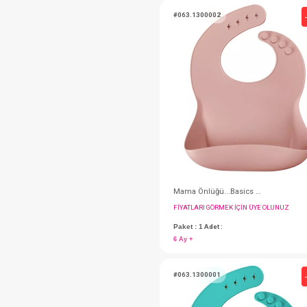
#063.101280008
SEVİ BEBE
SEVİ BEBE
TİTİZ PLASTİK
TOMMEE TİPPEE
TOMMEE TİPPEE
TOMMEE TİPPEE
WEE
WEE
WEE
WEEWELL
WEEWELL
WEEWELL
FIYATLARI GÖRMEK IÇ
Paket : 1
Adet :
3 Ay +