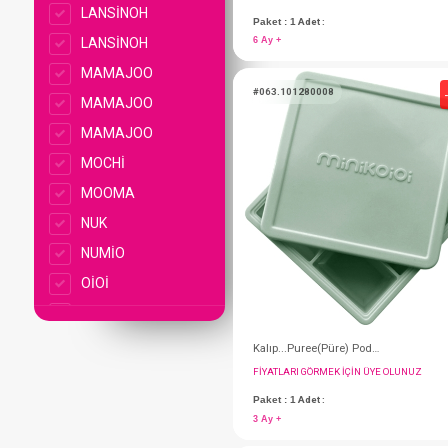
LANSİNOH
LANSİNOH
MAMAJOO
MAMAJOO
MAMAJOO
MOCHİ
MOOMA
NUK
NUMİO
OİOİ
SEBİ
FIYATLARI GÖRMEK IÇ
SEBİ
Paket : 1
Adet :
SEBİ
6 Ay +
Sebi Prime
SEVİ BEBE