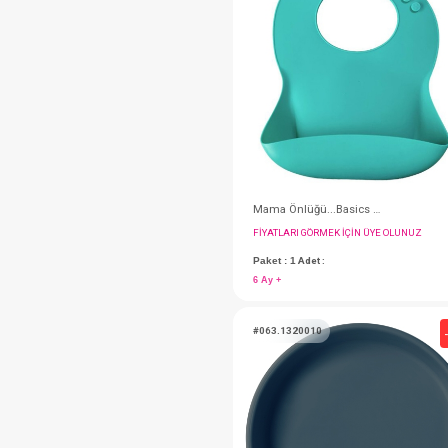
#063.1300002
FIYATLARI GÖRMEK IÇ
Paket : 1
Adet :
6 Ay +