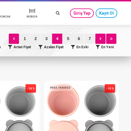
GÜVENLİ ÇIKIŞ
Giriş Yap
Kayıt Ol
BEBEK GÜVENLİK & OYUNCAK
MOBİLYA
1
2
3
4
5
6
7
& ZIBIN
LERİ & AKSESUARLARI
 HİJYEN
ME & AKSESUAR
MEVLÜT TAKIMI & ELBİSE
KANGURU & PORTBEBE
BEBEK TUVALET
Göğüs Pompası & Emzirme Ürü
n
Artan Fiyat
Azalan Fiyat
En Eski
En Yeni
ELDİVEN, BERE & AKSESUAR
NDAK
BORNOZ & HAVLU
I & UYKU SETİ
ANNE & BEBEK BAKIM ÇANTALA
#063.1400008
#
- 10 %
- 10 %