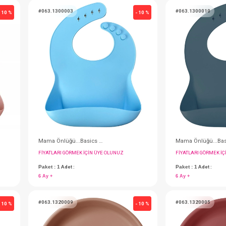
#063.101280007
- 10 %
Kalıp...Puree(Püre) Pods - River Green
Kalıp...Puree(Püre) Pods - Bubble Beige
IN ÜYE OLUNUZ
FIYATLARI GÖRMEK IÇIN ÜYE OLUNUZ
Paket : 1
Adet :
3 Ay +