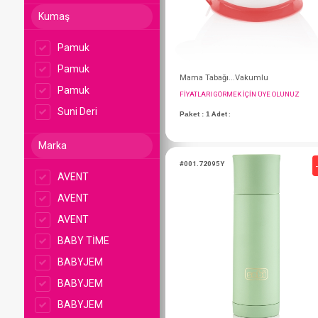
Kumaş
Pamuk
Pamuk
Pamuk
Suni Deri
Marka
Mama Tabağı...Vak
AVENT
FIYATLARI GÖRMEK IÇ
AVENT
AVENT
Paket : 1
Adet :
BABY TİME
BABYJEM
BABYJEM
#001.72095Y
BABYJEM