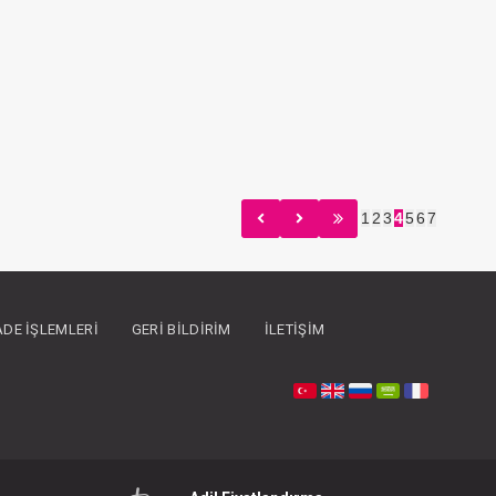
6 Ay +
6
#063.1320004
#
- 10 %
- 10 %
1
2
3
4
5
6
7
İADE İŞLEMLERI
GERI BILDIRIM
İLETIŞIM
Mama Tabağı...Basics Powder Grey
FIYATLARI GÖRMEK IÇIN ÜYE OLUNUZ
F