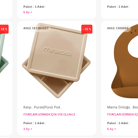
Puzzle - Pinky PinK/Powder Grey
Puzzle - Velvet Rose / Powder Grey
IN ÜYE OLUNUZ
FIYATLARI GÖRMEK IÇIN ÜYE OLUNUZ
Paket : 1
Adet :
6 Ay +