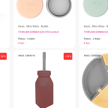
umlu
Kase...Mini Bites - Bubble Beige / Powder Grey
IN ÜYE OLUNUZ
FIYATLARI GÖRMEK IÇIN ÜYE OLUNUZ
Paket : 1
Adet :
6 Ay+
#063.1240010
- 10 %