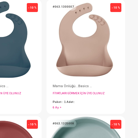
#063.1300009
#
- 10 %
- 10 %
Mama Önlüğü...Basics Woody Brown
FIYATLARI GÖRMEK IÇIN ÜYE OLUNUZ
F
Paket : 1
Adet :
P
6 Ay +
6