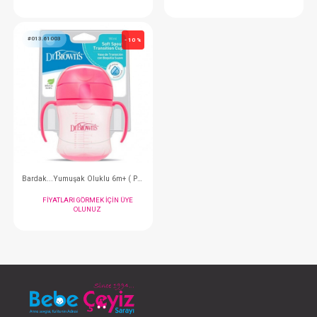
Suluk Başlığı...2li Geniş Ağız Silikon
Sebze ve Meyve Filesi...
FIYATLARI GÖRMEK IÇIN ÜYE
FIYATLARI GÖRMEK
OLUNUZ
OLUNUZ
#013.61003
- 10 %
Bardak...Yumuşak Oluklu 6m+ ( Pembe )