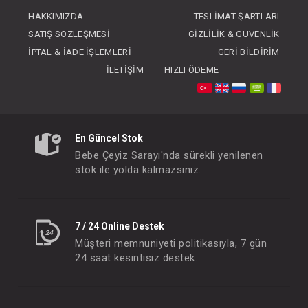
FIYATLARI GÖRMEK IÇIN ÜYE
HAKKIMIZDA
TESLIMAT ŞARTLARI
OLUNUZ
SATIŞ SÖZLEŞMESI
GIZLILIK & GÜVENLIK
İPTAL & İADE İŞLEMLERI
GERI BILDIRIM
İLETIŞIM
HIZLI ÖDEME
En Güncel Stok
Bebe Çeyiz Sarayı'nda sürekli yenilenen
stok ile yolda kalmazsınız.
7 / 24 Online Destek
Müşteri memnuniyeti politikasıyla, 7 gün
24 saat kesintisiz destek.