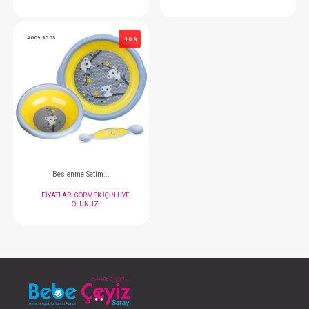
Tabak Kaşık...Vakumlu
Kaşık...2 Li Isıya D
FIYATLARI GÖRMEK IÇIN ÜYE
FIYATLARI GÖRMEK
OLUNUZ
OLUNUZ
#009.9563
- 10 %
Beslenme Setim...