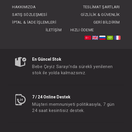
FIYATLARI GÖRMEK IÇIN ÜYE
HAKKIMIZDA
TESLIMAT ŞARTLARI
OLUNUZ
SATIŞ SÖZLEŞMESI
GIZLILIK & GÜVENLIK
İPTAL & İADE İŞLEMLERI
GERI BILDIRIM
İLETIŞIM
HIZLI ÖDEME
En Güncel Stok
Bebe Çeyiz Sarayı'nda sürekli yenilenen
stok ile yolda kalmazsınız.
7 / 24 Online Destek
Müşteri memnuniyeti politikasıyla, 7 gün
24 saat kesintisiz destek.