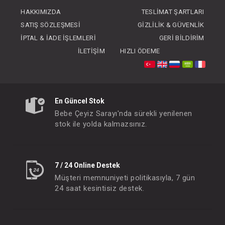
FIYATLARI GÖRMEK IÇIN ÜYE
FIYATLARI GÖRMEK
HAKKIMIZDA
TESLIMAT ŞARTLARI
OLUNUZ
OLUNUZ
SATIŞ SÖZLEŞMESI
GIZLILIK & GÜVENLIK
İPTAL & İADE İŞLEMLERI
GERI BILDIRIM
İLETIŞIM
HIZLI ÖDEME
En Güncel Stok
Bebe Çeyiz Sarayı'nda sürekli yenilenen
stok ile yolda kalmazsınız.
7 / 24 Online Destek
Müşteri memnuniyeti politikasıyla, 7 gün
24 saat kesintisiz destek.