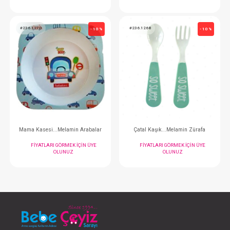
Tabak...Melamin İki Gözlü Arabalar
Mama Kasesi..
FIYATLARI GÖRMEK IÇIN ÜYE
FIYATLARI GÖRMEK
OLUNUZ
OLUNUZ
#236.1270
#236.1268
- 10 %
Mama Kasesi...Melamin Arabalar
Çatal Kaşık...Melam