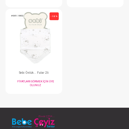
Mama Önlügü...Şeffaf Baskı
Önlük...Salya 2 Li 
FIYATLARI GÖRMEK IÇIN ÜYE
FIYATLARI GÖRMEK
OLUNUZ
OLUNUZ
#001.1802
- 10 %
Sebi Önlük... Fular 2li