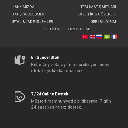
FIYATLARI GÖRMEK IÇIN ÜYE
HAKKIMIZDA
TESLIMAT ŞARTLARI
OLUNUZ
SATIŞ SÖZLEŞMESI
GIZLILIK & GÜVENLIK
İPTAL & İADE İŞLEMLERI
GERI BILDIRIM
İLETIŞIM
HIZLI ÖDEME
En Güncel Stok
Bebe Çeyiz Sarayı'nda sürekli yenilenen
stok ile yolda kalmazsınız.
7 / 24 Online Destek
Müşteri memnuniyeti politikasıyla, 7 gün
24 saat kesintisiz destek.