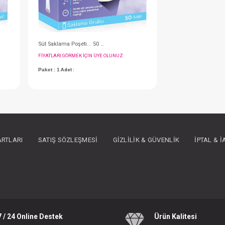
25 Li
Süt Saklama Poşeti... 50 Adet
IN ÜYE OLUNUZ
FIYATLARI GÖRMEK IÇIN ÜYE OLUNUZ
ARTLARI
SATIŞ SÖZLEŞMESI
GIZLILIK & GÜVENLIK
İPTAL & 
Paket : 1
Adet :
7 / 24 Online Destek
Ürün Kalitesi