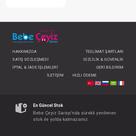
Weewell WMS825 Süt Saklama Poşeti - 25'li
FIYATLARI GÖRMEK IÇIN ÜYE
OLUNUZ
HAKKIMIZDA
TESLIMAT ŞARTLARI
SATIŞ SÖZLEŞMESI
GIZLILIK & GÜVENLIK
İPTAL & İADE İŞLEMLERI
GERI BILDIRIM
İLETIŞIM
HIZLI ÖDEME
En Güncel Stok
Bebe Çeyiz Sarayı'nda sürekli yenilenen
stok ile yolda kalmazsınız.