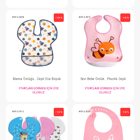
Mama Önlüğü...Cepli Eva Küçük
FIYATLARI GÖRMEK IÇIN ÜYE
FIYATLARI GÖRMEK
OLUNUZ
OLUNUZ
#012.038
#012.072
- 10 %
Mama Önlüğü...Cepli Eva Büyük
Sevi Bebe Önlük...Pla