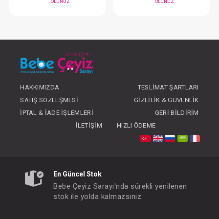
#012.053
#012.338
- 10 %
HAKKIMIZDA
TESLIMAT ŞARTLARI
SATIŞ SÖZLEŞMESI
GIZLILIK & GÜVENLIK
İPTAL & İADE İŞLEMLERI
GERI BILDIRIM
İLETIŞIM
HIZLI ÖDEME
Sevi Bebe Önlük...Peva Kollu
Sevi Bebe Emzirme Örtü
FIYATLARI GÖRMEK IÇIN ÜYE
FIYATLARI GÖRMEK
OLUNUZ
OLUNUZ
En Güncel Stok
Bebe Çeyiz Sarayı'nda sürekli yenilenen
stok ile yolda kalmazsınız.