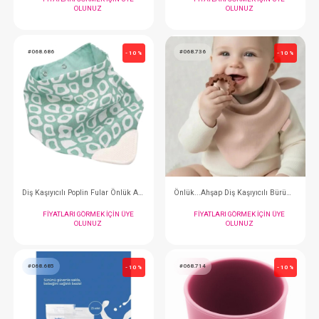
Mama Kabı...Toz
Babyjem Mama Kaşığı...
FIYATLARI GÖRMEK IÇIN ÜYE
FIYATLARI GÖRMEK
OLUNUZ
OLUNUZ
#068.033
#068.546
- 10 %