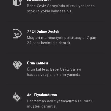
- 10 %
Bebe Çeyiz Sarayı'nda sürekli yenilenen
stok ile yolda kalmazsınız.
7 / 24 Online Destek
Müşteri memnuniyeti politikasıyla, 7 gün
24 saat kesintisiz destek.
Tabak... Dökülmeyen
Ürün Kalitesi
Ürün kalitesi, Bebe Çeyiz Sarayı
FIYATLARI GÖRMEK IÇIN ÜYE
FIYATLARI GÖRMEK
hassasiyetiyle, sizlerin yanında.
OLUNUZ
OLUNUZ
#068.728
- 10 %
Adil Fiyatlandırma
Her zaman adil fiyatlandırma ile, mutlu
müşteri garantisi.