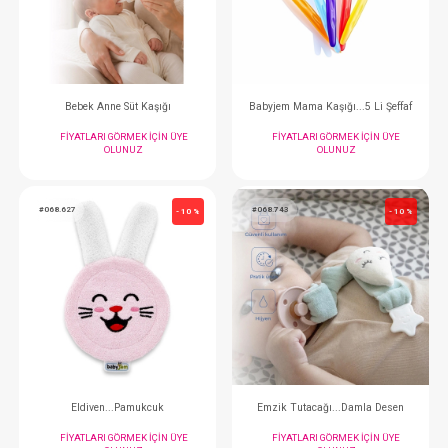
FIYATLARI GÖRMEK IÇIN ÜYE
FIYATLARI GÖRMEK
OLUNUZ
OLUNUZ
#068.694
#068.566
- 10 %
Bebek Anne Süt Kaşığı
Babyjem Mama Kaşığı...
FIYATLARI GÖRMEK IÇIN ÜYE
FIYATLARI GÖRMEK
OLUNUZ
OLUNUZ