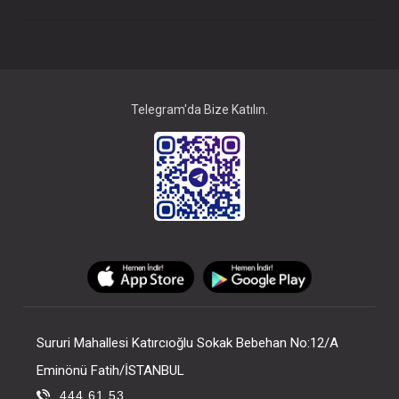
Telegram'da Bize Katılın.
Beslenme Seti...Silikon
FIYATLARI GÖRMEK IÇIN ÜYE
OLUNUZ
Sururi Mahallesi Katırcıoğlu Sokak Bebehan No:12/A
Eminönü Fatih/İSTANBUL
444 61 53