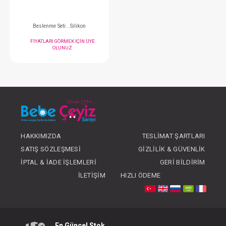
#068.034
#068.545
- 10 %
HAKKIMIZDA
TESLIMAT ŞARTLARI
SATIŞ SÖZLEŞMESI
GIZLILIK & GÜVENLIK
Önlük...Poli Muşambalı Kollu
Mama Kabı...Toz 
İPTAL & İADE İŞLEMLERI
GERI BILDIRIM
İLETIŞIM
HIZLI ÖDEME
FIYATLARI GÖRMEK IÇIN ÜYE
FIYATLARI GÖRMEK
OLUNUZ
OLUNUZ
En Güncel Stok
#068.350
#068.622