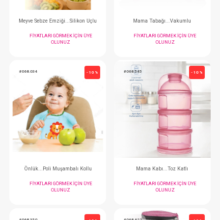
Diş Kaşıyıcılı Poplin Fular Önlük Asorti 12 li
FIYATLARI GÖRMEK IÇIN ÜYE
FIYATLARI GÖRMEK
OLUNUZ
OLUNUZ
#068.685
#068.714
- 10 %
Süt Saklama Poşeti
FIYATLARI GÖRMEK IÇIN ÜYE
OLUNUZ