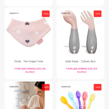
Babyjem Kaşık Çatal Takımı
Mama Kaşığı...2 L M
FIYATLARI GÖRMEK IÇIN ÜYE
FIYATLARI GÖRMEK
OLUNUZ
OLUNUZ
#068.515
#068.703
- 10 %
Önlük...Yeni Doğan Fular
Çatal Kaşık...Tutma