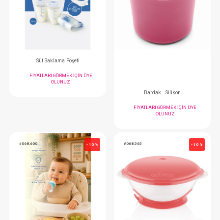
Cam Rende
Babyjem Mama Kasesi..
FIYATLARI GÖRMEK IÇIN ÜYE
FIYATLARI GÖRMEK
OLUNUZ
OLUNUZ
#068.686
#068.736
- 10 %