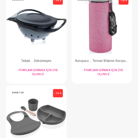
Bardak...Sili
FIYATLARI GÖRMEK
OLUNUZ
#068.600
#068.565
- 10 %
Meyve Sebze Emziği...Silikon Uçlu
Mama Tabağı...V
FIYATLARI GÖRMEK IÇIN ÜYE
FIYATLARI GÖRMEK
OLUNUZ
OLUNUZ