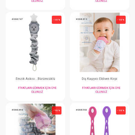
#068.627
#068.743
- 10 %
Eldiven...Pamukcuk
Emzik Tutacağı...Da
FIYATLARI GÖRMEK IÇIN ÜYE
FIYATLARI GÖRMEK
OLUNUZ
OLUNUZ
#068.747
#068.612
- 10 %