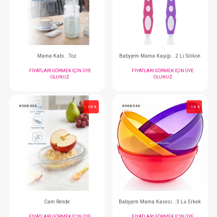
Emzik Askısı...Bürümcüklü
Diş Kaşıyıcı Eldive
FIYATLARI GÖRMEK IÇIN ÜYE
FIYATLARI GÖRMEK
OLUNUZ
OLUNUZ
#068.496
#068.563
- 10 %