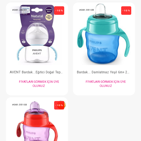
Philips Avent SCF798/02 Desenli Pipetli Bardak 300 ml Kız
FIYATLARI GÖRMEK IÇIN ÜYE
FIYATLARI GÖRMEK
OLUNUZ
OLUNUZ
#061.26361
#061.55105
- 10 %
AVENT Bardak...Eğitici Doğal Tepkili 6+Ay
FIYATLARI GÖRMEK IÇIN ÜYE
FIYATLARI GÖRMEK