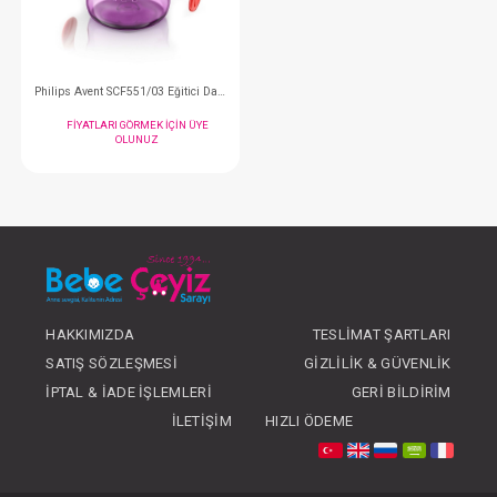
OLUNUZ
OLUNUZ
#061.55103
- 10 %
HAKKIMIZDA
TESLIMAT ŞARTLARI
Philips Avent SCF551/03 Eğitici Damlatmaz Bardak Kız 6m+ 7oz/200ml
SATIŞ SÖZLEŞMESI
GIZLILIK & GÜVENLIK
İPTAL & İADE İŞLEMLERI
GERI BILDIRIM
FIYATLARI GÖRMEK IÇIN ÜYE
İLETIŞIM
HIZLI ÖDEME
OLUNUZ