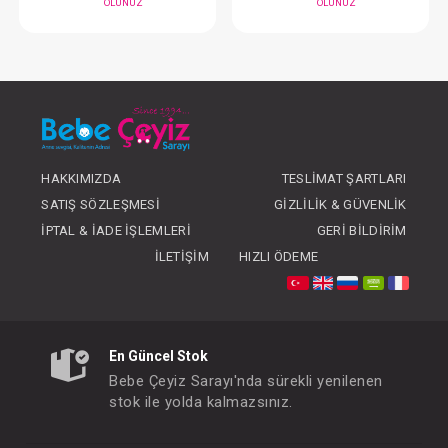
#012.012
#012.072
- 10 %
HAKKIMIZDA
TESLIMAT ŞARTLARI
SATIŞ SÖZLEŞMESI
GIZLILIK & GÜVENLIK
İPTAL & İADE İŞLEMLERI
GERI BILDIRIM
İLETIŞIM
HIZLI ÖDEME
Sevi Bebe Önlük...Büyük
Sevi Bebe Önlük...Pla
FIYATLARI GÖRMEK IÇIN ÜYE
FIYATLARI GÖRMEK
OLUNUZ
OLUNUZ
En Güncel Stok
Bebe Çeyiz Sarayı'nda sürekli yenilenen
stok ile yolda kalmazsınız.