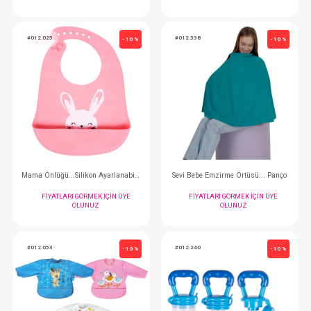
Mama Önlüğü...Cepli Eva Büyük
Mama Önlüğü...Cepli
FIYATLARI GÖRMEK IÇIN ÜYE
FIYATLARI GÖRMEK
OLUNUZ
OLUNUZ
#012.025
#012.338
- 10 %
Mama Önlüğü...Silikon Ayarlanabilir
Sevi Bebe Emzirme Örtü