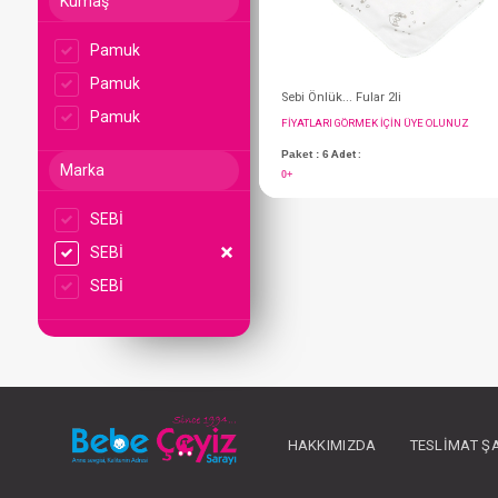
Kumaş
Pamuk
Pamuk
Pamuk
Marka
SEBİ
Sebi Önlük... Fular 2l
SEBİ
FIYATLARI GÖRMEK IÇ
SEBİ
Paket : 6
Adet :
0+
HAKKIMIZDA
TESLIMAT Ş