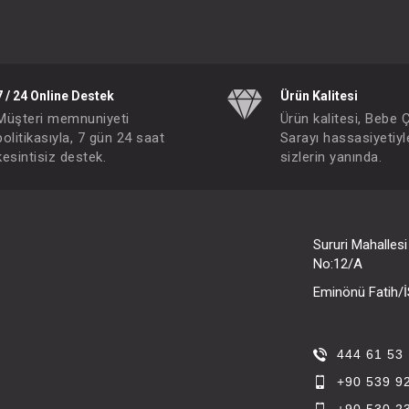
7 / 24 Online Destek
Ürün Kalitesi
Müşteri memnuniyeti
Ürün kalitesi, Bebe 
politikasıyla, 7 gün 24 saat
Sarayı hassasiyetiyl
kesintisiz destek.
sizlerin yanında.
Sururi Mahalles
No:12/A
Eminönü Fatih
444 61 53
+90 539 9