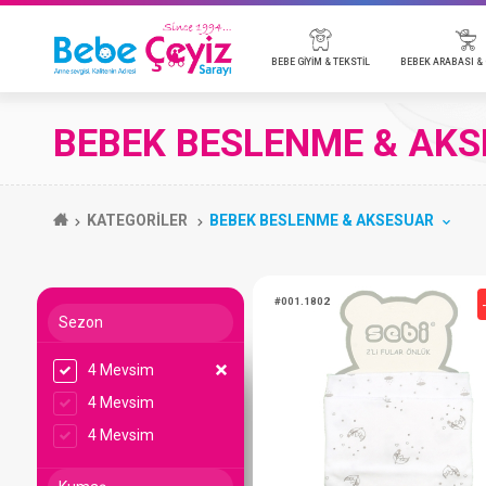
BEBE GİYİM & TEKSTİL
BEBE
BEBEK BESLENME & AK
BADİ
BEBEK ARABALARI & AKSESUARLARI
BEBEK KOZMETİK
EMZİK & AKSESUAR
BEBEK TELSİZ & KAMERA
MOBİLYA
P
O
B
B
B
BEBE TULUM
ANAKUCAĞI & PARK YATAK
T
KATEGORİLER
BEBEK BESLENME & AKSESUAR
BEBE TAKIMLARI
P
BATTANİYE
Y
BEBE ÇEYİZ TÜMÜ
Sezon
4 Mevsim
#001.1802
4 Mevsim
4 Mevsim