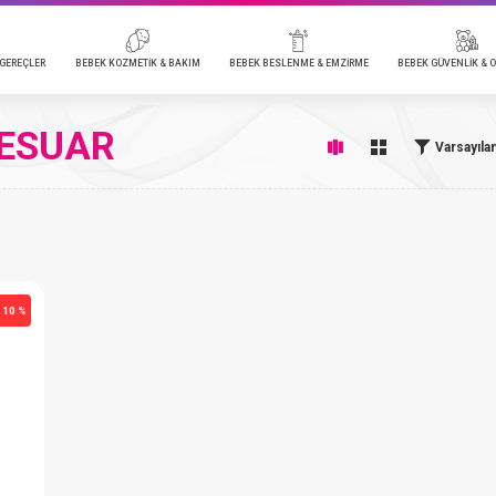
HESAP AYARLARIM
GEÇMİŞ SİPARİŞLERİM
K ARABASI & GEREÇLER
BEBEK KOZMETİK & BAKIM
BEBEK BESLENME & EMZİRME
SESUAR
Varsayıla
İJAMA TAKIM
TO KOLTUKLARI & AKSESUARLARI
EBEK BANYO & BAKIM
İBERON & AKSESUAR
EBEK GÜVENLİK & AKSESUAR
HASTANE ÇIKIŞI 
MAMA SANDALYE
BEBEK SAĞLIK &
BEBEK BESLEN
OYUNCAK
EK ALT & TEK ÜST
HIRKA & YELEK
ATİK, AYAKKABI & ÇORAP
ALT AÇMA & KU
ASTIK,YORGAN & ALEZ
NEVRESİM TAKIM
- 10 %