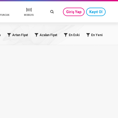
GÜVENLİ ÇIKIŞ
Giriş Yap
Kayıt Ol
BEBEK GÜVENLİK & OYUNCAK
MOBİLYA
n
Artan Fiyat
Azalan Fiyat
En Eski
En Yeni
& ZIBIN
LERİ & AKSESUARLARI
 HİJYEN
ME & AKSESUAR
MEVLÜT TAKIMI & ELBİSE
KANGURU & PORTBEBE
BEBEK TUVALET
Göğüs Pompası & Emzirme Ürü
ELDİVEN, BERE & AKSESUAR
NDAK
BORNOZ & HAVLU
I & UYKU SETİ
ANNE & BEBEK BAKIM ÇANTALA