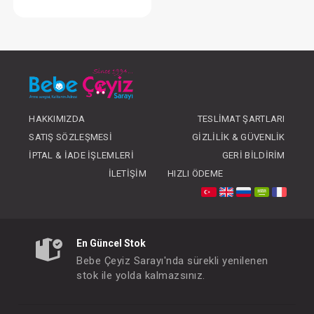
Sebi Önlük... Fular 2li
FIYATLARI GÖRMEK IÇIN ÜYE
OLUNUZ
HAKKIMIZDA
TESLIMAT ŞARTLARI
SATIŞ SÖZLEŞMESI
GIZLILIK & GÜVENLIK
İPTAL & İADE İŞLEMLERI
GERI BILDIRIM
İLETIŞIM
HIZLI ÖDEME
En Güncel Stok
Bebe Çeyiz Sarayı'nda sürekli yenilenen
stok ile yolda kalmazsınız.