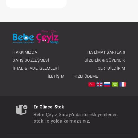
Burun Aspirataörü
FIYATLARI GÖRMEK IÇIN ÜYE
OLUNUZ
HAKKIMIZDA
TESLIMAT ŞARTLARI
SATIŞ SÖZLEŞMESI
GIZLILIK & GÜVENLIK
İPTAL & İADE İŞLEMLERI
GERI BILDIRIM
İLETIŞIM
HIZLI ÖDEME
En Güncel Stok
Bebe Çeyiz Sarayı'nda sürekli yenilenen
stok ile yolda kalmazsınız.