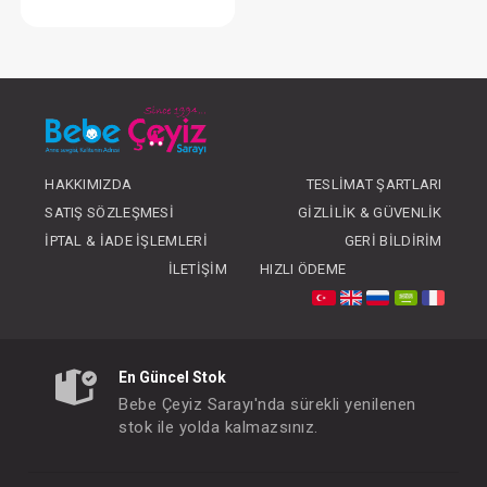
Burun Aspirataörü
FIYATLARI GÖRMEK IÇIN ÜYE
OLUNUZ
HAKKIMIZDA
TESLIMAT ŞARTLARI
SATIŞ SÖZLEŞMESI
GIZLILIK & GÜVENLIK
İPTAL & İADE İŞLEMLERI
GERI BILDIRIM
İLETIŞIM
HIZLI ÖDEME
En Güncel Stok
Bebe Çeyiz Sarayı'nda sürekli yenilenen
stok ile yolda kalmazsınız.