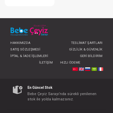
Ateş Ölçer... Pulsamed Temassız
FIYATLARI GÖRMEK IÇIN ÜYE
OLUNUZ
HAKKIMIZDA
TESLIMAT ŞARTLARI
SATIŞ SÖZLEŞMESI
GIZLILIK & GÜVENLIK
İPTAL & İADE İŞLEMLERI
GERI BILDIRIM
İLETIŞIM
HIZLI ÖDEME
En Güncel Stok
Bebe Çeyiz Sarayı'nda sürekli yenilenen
stok ile yolda kalmazsınız.