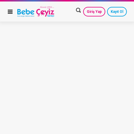
Giriş Yap
Kayıt Ol
HESAP AYARLARIM
GEÇMİŞ SİPARİŞLERİM
GÜVENLİ ÇIKIŞ