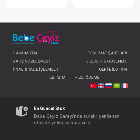
Weewell Termometre...Dijital Çubuk
Weewell Termometre
FIYATLARI GÖRMEK IÇIN ÜYE
FIYATLARI GÖRMEK
OLUNUZ
OLUNUZ
HAKKIMIZDA
TESLIMAT ŞARTLARI
SATIŞ SÖZLEŞMESI
GIZLILIK & GÜVENLIK
İPTAL & İADE İŞLEMLERI
GERI BILDIRIM
İLETIŞIM
HIZLI ÖDEME
En Güncel Stok
Bebe Çeyiz Sarayı'nda sürekli yenilenen
stok ile yolda kalmazsınız.