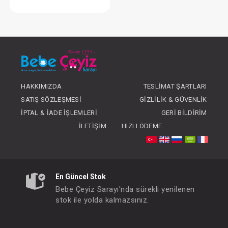
Ağız Bezi...Tülbent
FIYATLARI GÖRMEK IÇIN ÜYE
OLUNUZ
HAKKIMIZDA
TESLIMAT ŞARTLARI
SATIŞ SÖZLEŞMESI
GIZLILIK & GÜVENLIK
İPTAL & İADE İŞLEMLERI
GERI BILDIRIM
İLETIŞIM
HIZLI ÖDEME
En Güncel Stok
Bebe Çeyiz Sarayı'nda sürekli yenilenen
stok ile yolda kalmazsınız.