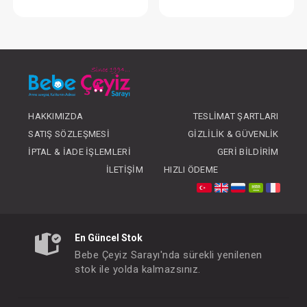
Ağız Mendili...6 Lı Penye
Mendil...10'Lu 
FIYATLARI GÖRMEK IÇIN ÜYE
FIYATLARI GÖRMEK
OLUNUZ
OLUNUZ
HAKKIMIZDA
TESLIMAT ŞARTLARI
SATIŞ SÖZLEŞMESI
GIZLILIK & GÜVENLIK
İPTAL & İADE İŞLEMLERI
GERI BILDIRIM
İLETIŞIM
HIZLI ÖDEME
En Güncel Stok
Bebe Çeyiz Sarayı'nda sürekli yenilenen
stok ile yolda kalmazsınız.