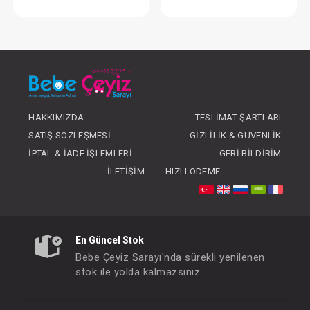
Biberon Temizleme Fırçası...Pembe
Biberon Temizleme Fır
FIYATLARI GÖRMEK IÇIN ÜYE
FIYATLARI GÖRMEK
OLUNUZ
OLUNUZ
HAKKIMIZDA
TESLIMAT ŞARTLARI
SATIŞ SÖZLEŞMESI
GIZLILIK & GÜVENLIK
İPTAL & İADE İŞLEMLERI
GERI BILDIRIM
İLETIŞIM
HIZLI ÖDEME
En Güncel Stok
Bebe Çeyiz Sarayı'nda sürekli yenilenen
stok ile yolda kalmazsınız.