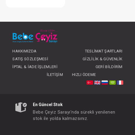
Çamaşır Yıkama Torbası
FIYATLARI GÖRMEK IÇIN ÜYE
OLUNUZ
HAKKIMIZDA
TESLIMAT ŞARTLARI
SATIŞ SÖZLEŞMESI
GIZLILIK & GÜVENLIK
İPTAL & İADE İŞLEMLERI
GERI BILDIRIM
İLETIŞIM
HIZLI ÖDEME
En Güncel Stok
Bebe Çeyiz Sarayı'nda sürekli yenilenen
stok ile yolda kalmazsınız.