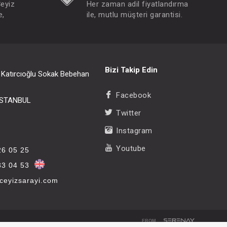
Çeyiz
Her zaman adil fiyatlandırma
e,
ile, mutlu müşteri garantisi.
Bizi Takip Edin
i Katırcıoğlu Sokak Bebehan
Facebook
/İSTANBUL
Twitter
Instagram
Youtube
26 05 25
33 04 53
eyizsarayi.com
FROM