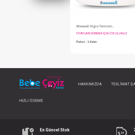
FIYATLARI GÖRMEK IÇ
HAKKIMIZDA
TESLIMAT Ş
Paket : 1
Adet :
HIZLI ÖDEME
En Güncel Stok