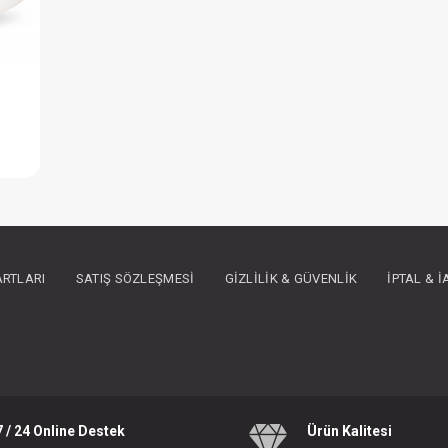
Weewell Higro-Termometre
IN ÜYE OLUNUZ
ARTLARI
SATIŞ SÖZLEŞMESI
GIZLILIK & GÜVENLIK
İPTAL & 
7 / 24 Online Destek
Ürün Kalitesi