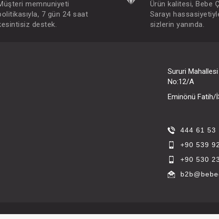
Müşteri memnuniyeti
Ürün kalitesi, Bebe 
politikasıyla, 7 gün 24 saat
Sarayı hassasiyetiyl
kesintisiz destek.
sizlerin yanında.
Sururi Mahalles
No:12/A
Eminönü Fatih
444 61 53
+90 539 9
+90 530 2
b2b@bebec