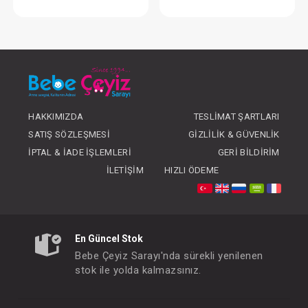
Burun Temizleyici...Şırıngalı
Burun Aspirat
FIYATLARI GÖRMEK IÇIN ÜYE
FIYATLARI GÖRMEK
OLUNUZ
OLUNUZ
HAKKIMIZDA
TESLIMAT ŞARTLARI
SATIŞ SÖZLEŞMESI
GIZLILIK & GÜVENLIK
İPTAL & İADE İŞLEMLERI
GERI BILDIRIM
İLETIŞIM
HIZLI ÖDEME
En Güncel Stok
Bebe Çeyiz Sarayı'nda sürekli yenilenen
stok ile yolda kalmazsınız.