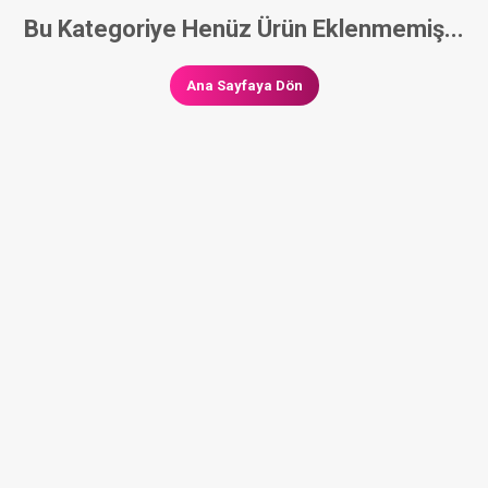
Bu Kategoriye Henüz Ürün Eklenmemiş...
Ana Sayfaya Dön
ARTLARI
SATIŞ SÖZLEŞMESI
GIZLILIK & GÜVENLIK
İPTAL & 