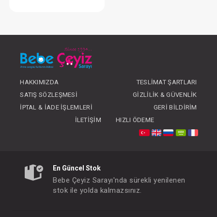
Pamuk...Bebek Temizleme
FIYATLARI GÖRMEK IÇIN ÜYE
OLUNUZ
HAKKIMIZDA
TESLIMAT ŞARTLARI
SATIŞ SÖZLEŞMESI
GIZLILIK & GÜVENLIK
İPTAL & İADE İŞLEMLERI
GERI BILDIRIM
İLETIŞIM
HIZLI ÖDEME
En Güncel Stok
Bebe Çeyiz Sarayı'nda sürekli yenilenen
stok ile yolda kalmazsınız.