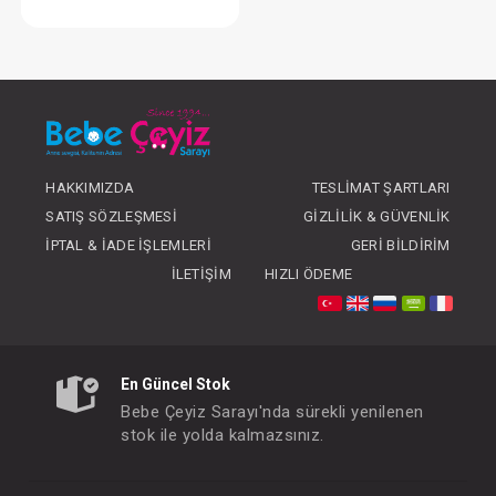
Weewell Higro-Termometre
FIYATLARI GÖRMEK IÇIN ÜYE
OLUNUZ
HAKKIMIZDA
TESLIMAT ŞARTLARI
SATIŞ SÖZLEŞMESI
GIZLILIK & GÜVENLIK
İPTAL & İADE İŞLEMLERI
GERI BILDIRIM
İLETIŞIM
HIZLI ÖDEME
En Güncel Stok
Bebe Çeyiz Sarayı'nda sürekli yenilenen
stok ile yolda kalmazsınız.