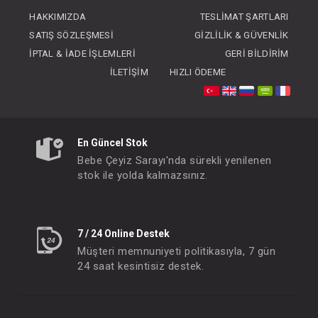
FIYATLARI GÖRMEK IÇIN ÜYE
HAKKIMIZDA
TESLIMAT ŞARTLARI
OLUNUZ
SATIŞ SÖZLEŞMESI
GIZLILIK & GÜVENLIK
İPTAL & İADE İŞLEMLERI
GERI BILDIRIM
İLETIŞIM
HIZLI ÖDEME
En Güncel Stok
Bebe Çeyiz Sarayı'nda sürekli yenilenen
stok ile yolda kalmazsınız.
7 / 24 Online Destek
Müşteri memnuniyeti politikasıyla, 7 gün
24 saat kesintisiz destek.