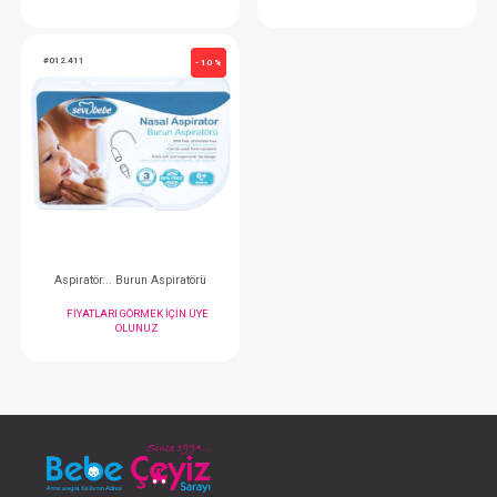
Patik...Gaz Giderici Kira Çekirdekli
Pantolon...Çi
FIYATLARI GÖRMEK IÇIN ÜYE
FIYATLARI GÖRMEK
OLUNUZ
OLUNUZ
#012.411
- 10 %
Aspiratör... Burun Aspiratörü