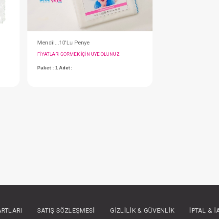
Sebi Ağız Mendil...6 Lı Tülbentli
Mendil...10'Lu Penye
IN ÜYE OLUNUZ
FIYATLARI GÖRMEK IÇIN ÜYE OLUNUZ
Paket : 1
Adet :
ARTLARI
SATIŞ SÖZLEŞMESI
GIZLILIK & GÜVENLIK
İPTAL & 