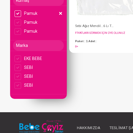
Kumaş
Pamuk
Pamuk
Pamuk
Marka
EKE BEBE
SEBİ
FIYATLARI GÖRMEK IÇ
SEBİ
Paket : 1
Adet :
SEBİ
0+
HAKKIMIZDA
TESLIMAT Ş