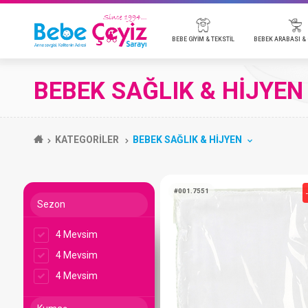
BEBE GİYİM & TEKSTİL
BEBE
BEBEK SAĞLIK & HİJYEN
BADİ
BEBEK ARABALARI & AKSESUARLARI
BEBEK KOZMETİK
EMZİK & AKSESUAR
BEBEK TELSİZ & KAMERA
MOBİLYA
P
O
B
B
B
BEBE TULUM
ANAKUCAĞI & PARK YATAK
T
KATEGORİLER
BEBEK SAĞLIK & HİJYEN
BEBE TAKIMLARI
P
BATTANİYE
Y
BEBE ÇEYİZ TÜMÜ
Sezon
4 Mevsim
#001.7551
4 Mevsim
4 Mevsim