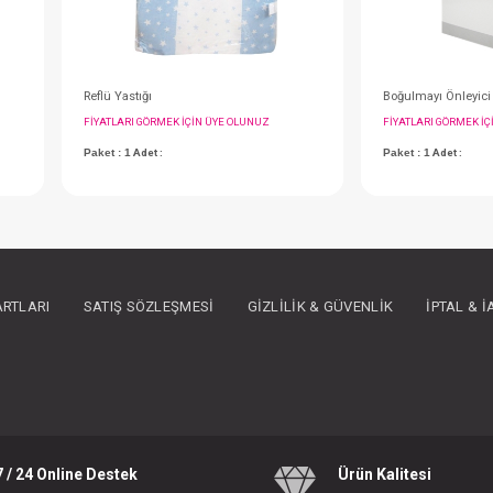
Uyku Arkadaşı...Müslin 2 Katlı
Reflü Yastığı
IN ÜYE OLUNUZ
FIYATLARI GÖRMEK IÇIN ÜYE OLUNUZ
ARTLARI
SATIŞ SÖZLEŞMESI
GIZLILIK & GÜVENLIK
İPTAL & 
Paket : 1
Adet :
7 / 24 Online Destek
Ürün Kalitesi