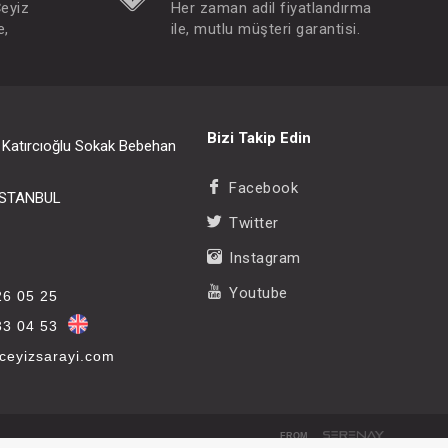
Çeyiz
Her zaman adil fiyatlandırma
e,
ile, mutlu müşteri garantisi.
Bizi Takip Edin
i Katırcıoğlu Sokak Bebehan
Facebook
/İSTANBUL
Twitter
Instagram
Youtube
26 05 25
33 04 53
eyizsarayi.com
FROM