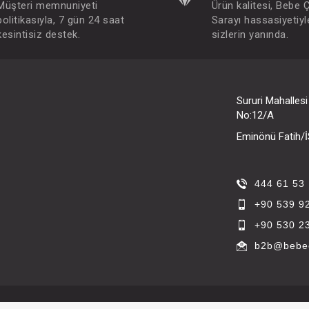
Müşteri memnuniyeti
Ürün kalitesi, Bebe 
politikasıyla, 7 gün 24 saat
Sarayı hassasiyetiyl
kesintisiz destek.
sizlerin yanında.
Sururi Mahalles
No:12/A
Eminönü Fatih
444 61 53
+90 539 9
+90 530 2
b2b@bebec