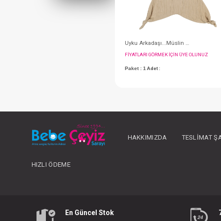
FIYATLARI GÖRMEK IÇ
HAKKIMIZDA
TESLIMAT Ş
Paket : 1
Adet :
HIZLI ÖDEME
En Güncel Stok