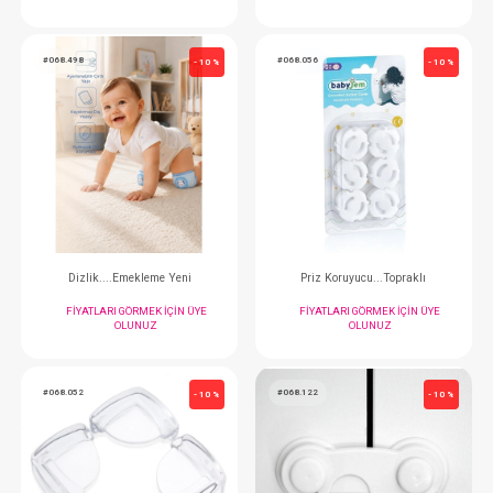
Dolap Kilidi
FIYATLARI GÖRMEK IÇIN ÜYE
FIYATLARI GÖRMEK
OLUNUZ
OLUNUZ
#068.498
#068.056
- 10 %
Dizlik....Emekleme Yeni
Priz Koruyucu...T