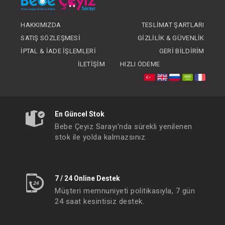
HAKKIMIZDA
TESLIMAT ŞARTLARI
#068.384
#068.586
- 10 %
SATIŞ SÖZLEŞMESI
GIZLILIK & GÜVENLIK
İPTAL & İADE İŞLEMLERI
GERI BILDIRIM
İLETIŞIM
HIZLI ÖDEME
En Güncel Stok
Bebe Çeyiz Sarayı'nda sürekli yenilenen
stok ile yolda kalmazsınız.
Babyjem Bel koruyucu
FIYATLARI GÖRMEK IÇIN ÜYE
FIYATLARI GÖRMEK
7 / 24 Online Destek
OLUNUZ
OLUNUZ
Müşteri memnuniyeti politikasıyla, 7 gün
24 saat kesintisiz destek.
#068.080
#068.589
- 10 %