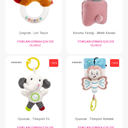
Çıngırak... Renk Renk
Puset Oyuncak Ask
FIYATLARI GÖRMEK IÇIN ÜYE
FIYATLARI GÖRMEK
OLUNUZ
OLUNUZ
#068.859
#068.527
- 10 %