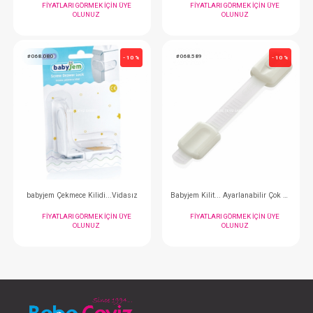
Emniyet kemeri koruyucu
Boyun koruyucu 
FIYATLARI GÖRMEK IÇIN ÜYE
FIYATLARI GÖRMEK
OLUNUZ
OLUNUZ
#068.680
#068.665
- 10 %
Dişlik Uyku Arkadaşım
Bebek Uyku Mas
FIYATLARI GÖRMEK IÇIN ÜYE
FIYATLARI GÖRMEK
OLUNUZ
OLUNUZ