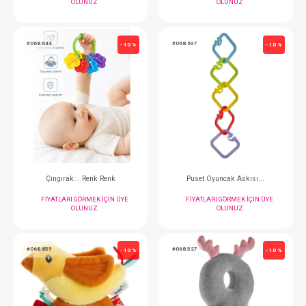
#068.059
#068.216
- 10 %
Kilit...Mini Çok Amaçlı
Güvenlik Kem
FIYATLARI GÖRMEK IÇIN ÜYE
FIYATLARI GÖRMEK
OLUNUZ
OLUNUZ
#068.644
#068.637
- 10 %