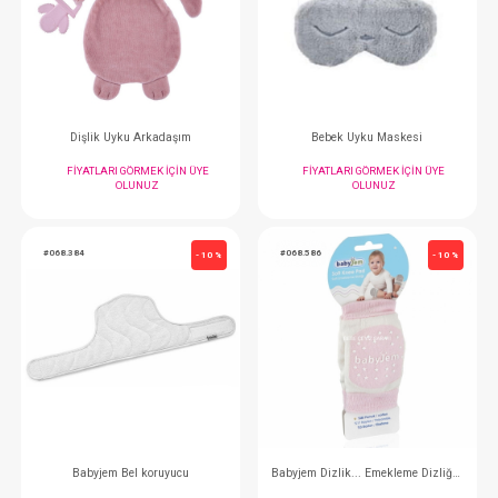
Oyuncak...Titreşimli Fil
Oyuncak...Titreşiml
FIYATLARI GÖRMEK IÇIN ÜYE
FIYATLARI GÖRMEK
OLUNUZ
OLUNUZ
#068.349
#068.108
- 10 %