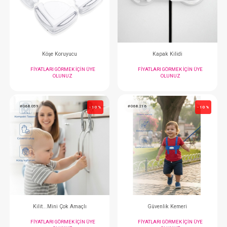
FIYATLARI GÖRMEK IÇIN ÜYE
FIYATLARI GÖRMEK
OLUNUZ
OLUNUZ
#068.052
#068.122
- 10 %
Köşe Koruyucu
Kapak Kilid
FIYATLARI GÖRMEK IÇIN ÜYE
FIYATLARI GÖRMEK
OLUNUZ
OLUNUZ