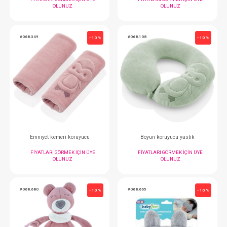
Çıngırak...Lori Tarçın
Koruma Yastığı...Me
FIYATLARI GÖRMEK IÇIN ÜYE
FIYATLARI GÖRMEK
OLUNUZ
OLUNUZ
#068.833
#068.831
- 10 %