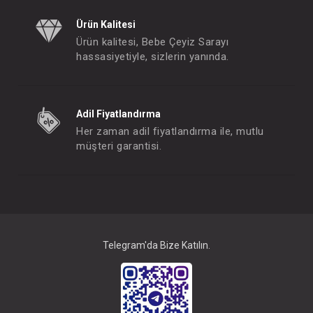
Ürün Kalitesi
Ürün kalitesi, Bebe Çeyiz Sarayı
hassasiyetiyle, sizlerin yanında.
Adil Fiyatlandırma
Her zaman adil fiyatlandırma ile, mutlu
müşteri garantisi.
babyjem Çekmece Kilidi...Vidasız
FIYATLARI GÖRMEK IÇIN ÜYE
FIYATLARI GÖRMEK
OLUNUZ
OLUNUZ
Telegram'da Bize Katılın.