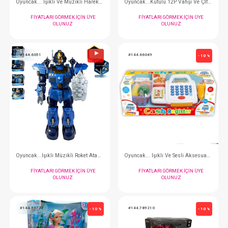
Oyuncak... Taşıma Çantalı Hareketli Köpek Set
FIYATLARI GÖRMEK IÇIN ÜYE
FIYATLARI GÖRMEK
OLUNUZ
OLUNUZ
#144.513
#144.5901
- 10 %