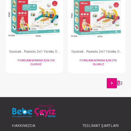
Oyuncak... 6 in 1 Aktivite Kupü
FIYATLARI GÖRMEK IÇIN ÜYE
FIYATLARI GÖRMEK
OLUNUZ
OLUNUZ
1
2
#144.66770
#144.85599
- 10 %
HAKKIMIZDA
TESLIMAT ŞARTLARI