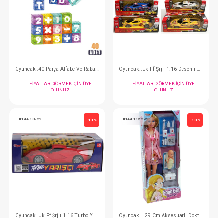
Oyuncak... 11 Parça Renkli Emaye Ten Tav Set
FIYATLARI GÖRMEK IÇIN ÜYE
FIYATLARI GÖRMEK
OLUNUZ
OLUNUZ
#144.0863
#144.10728
- 10 %
Oyuncak..40 Parça Alfabe Ve Rakamlı Manyetik Blok
FIYATLARI GÖRMEK IÇIN ÜYE
FIYATLARI GÖRMEK