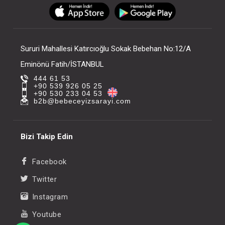
FIYATLARI GÖRMEK IÇIN ÜYE
FIYATLARI GÖRMEK
OLUNUZ
OLUNUZ
Sururi Mahallesi Katırcıoğlu Sokak Bebehan No:12/A
Eminönü Fatih/İSTANBUL
444 61 53
+90 539 926 05 25
+90 530 233 04 53
b2b@bebeceyizsarayi.com
Bizi Takip Edin
Facebook
Twitter
Instagram
Youtube