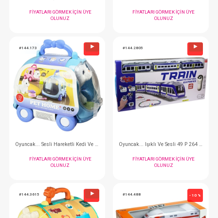
OLUNUZ
OLUNUZ
#144.10729
#144.115225
- 10 %
Oyuncak..Uk Ff Şrjlı 1.16 Turbo Yarışçı Araba
FIYATLARI GÖRMEK IÇIN ÜYE
FIYATLARI GÖRMEK
OLUNUZ
OLUNUZ