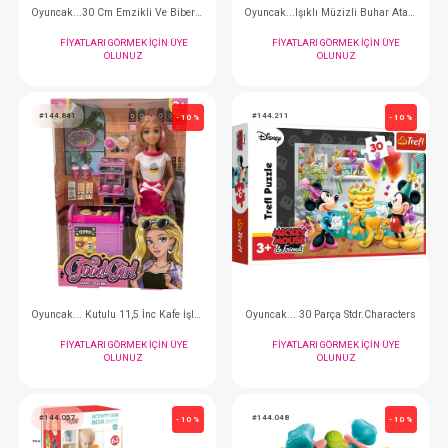
Oyuncak...Işıklı Müzikli Roket Atan Robot
FIYATLARI GÖRMEK IÇIN ÜYE
FIYATLARI GÖRMEK
OLUNUZ
OLUNUZ
#144.66777
#144.789210
- 10 %
Oyuncak... 29 Cm Aksesuarlı Deniz Kızı Bebek
Oyuncak... Şarjlı Işık