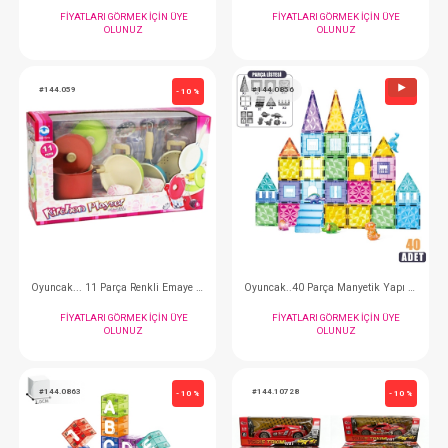
Oyuncak... Şarjlı 2.4G 4 Teker Akrobat Araba
FIYATLARI GÖRMEK IÇIN ÜYE
FIYATLARI GÖRMEK
OLUNUZ
OLUNUZ
#144.059
#144.0856
- 10 %