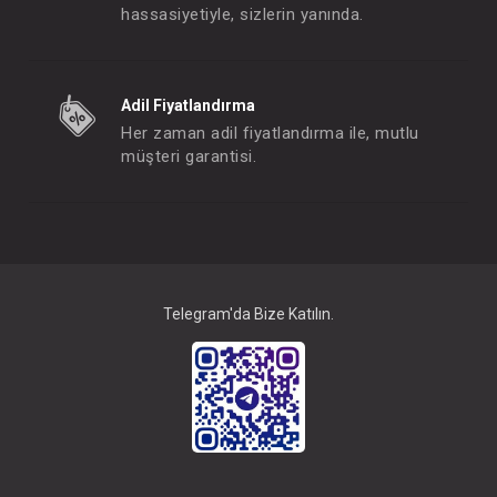
hassasiyetiyle, sizlerin yanında.
Oyuncak...Araba Isıklı Müz. Anahtarlı
Oyuncak...Duyusal Mon
Adil Fiyatlandırma
FIYATLARI GÖRMEK IÇIN ÜYE
FIYATLARI GÖRMEK
Her zaman adil fiyatlandırma ile, mutlu
OLUNUZ
OLUNUZ
müşteri garantisi.
#144.6015
#144.6016
- 10 %
Telegram'da Bize Katılın.
Oyuncak...Piyanolu 2in1 Yürüteç Oyun Halısı