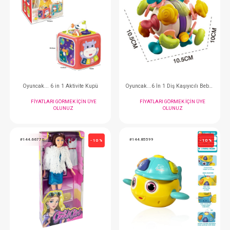
FIYATLARI GÖRMEK IÇIN ÜYE
FIYATLARI GÖRMEK
OLUNUZ
OLUNUZ
#144.9706
#144.6052
- 10 %
Oyuncak...30 Cm Emzikli Ve Biberonlu Boncuk Bebe
FIYATLARI GÖRMEK IÇIN ÜYE
FIYATLARI GÖRMEK
OLUNUZ
OLUNUZ