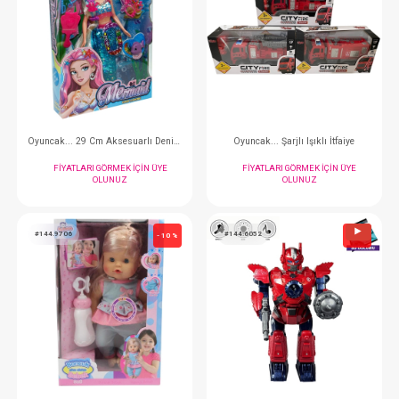
Oyuncak... Işıklı Ve Müzikli Hareketli Sporu Robot
FIYATLARI GÖRMEK IÇIN ÜYE
FIYATLARI GÖRMEK
OLUNUZ
OLUNUZ
#144.6051
#144.66049
- 10 %