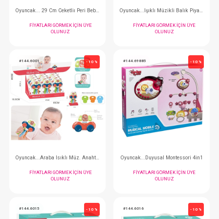
#144.841
#144.211
- 10 %
Oyuncak... Kutulu 11,5 İnc Kafe İşleten Bebek
Oyuncak... 30 Parça Std
FIYATLARI GÖRMEK IÇIN ÜYE
FIYATLARI GÖRMEK
OLUNUZ
OLUNUZ
#144.057
#144.048
- 10 %