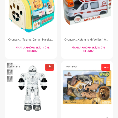
#144.173
#144.2805
- 10 %
Oyuncak... Sesli Hareketli Kedi Ve Çantalı Kafes
FIYATLARI GÖRMEK IÇIN ÜYE
FIYATLARI GÖRMEK
OLUNUZ
OLUNUZ
#144.3615
#144.488
- 10 %