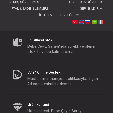
SATIŞ SÖZLEŞMESI
GIZLILIK & GÜVENLIK
İPTAL & İADE İŞLEMLERI
GERI BILDIRIM
İLETIŞIM
HIZLI ÖDEME
Oyuncak... 29 Cm Ceketliı Peri Bebek + Kutu
En Güncel Stok
FIYATLARI GÖRMEK IÇIN ÜYE
FIYATLARI GÖRMEK
Bebe Çeyiz Sarayı'nda sürekli yenilenen
OLUNUZ
OLUNUZ
stok ile yolda kalmazsınız.
#144.6001
#144.69885
- 10 %
7 / 24 Online Destek
Müşteri memnuniyeti politikasıyla, 7 gün
24 saat kesintisiz destek.
Ürün Kalitesi
Ürün kalitesi, Bebe Çeyiz Sarayı