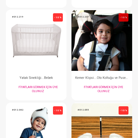
Güvenlik Kilidi...Çok Amaçlı
Oto Koltuğu Kemer
FIYATLARI GÖRMEK IÇIN ÜYE
FIYATLARI GÖRMEK
OLUNUZ
OLUNUZ
#012.219
#012.207
- 10 %
Yatak Sinekliği...Bebek