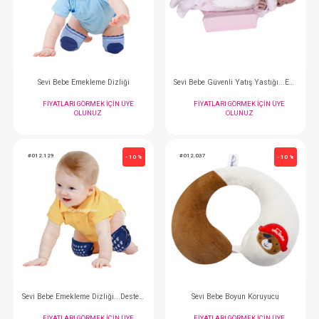
Sevi Bebe Güvenli Yan Yatış Yastığı
Sevi Bebe İlk Adım 
FIYATLARI GÖRMEK IÇIN ÜYE
FIYATLARI GÖRMEK
OLUNUZ
OLUNUZ
#012.191
#012.176
- 10 %