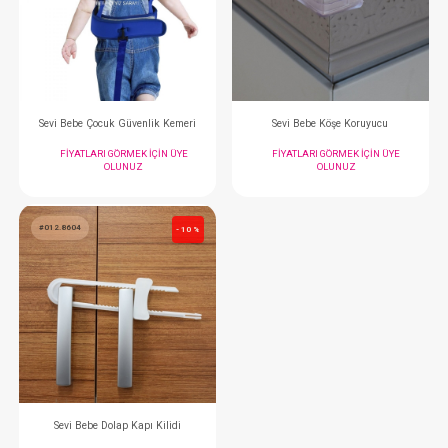
Sevi Bebe Emekleme Dizliği...Destekli
Sevi Bebe Boyun K
FIYATLARI GÖRMEK IÇIN ÜYE
FIYATLARI GÖRMEK
OLUNUZ
OLUNUZ
#012.9028
#012.685
- 10 %