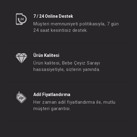
7 / 24 Online Destek
#012.8604
- 10 %
Müşteri memnuniyeti politikasıyla, 7 gün
24 saat kesintisiz destek.
Ürün Kalitesi
Ürün kalitesi, Bebe Çeyiz Sarayı
hassasiyetiyle, sizlerin yanında.
Sevi Bebe Dolap Kapı Kilidi
Adil Fiyatlandırma
Her zaman adil fiyatlandırma ile, mutlu
FIYATLARI GÖRMEK IÇIN ÜYE
müşteri garantisi.
OLUNUZ