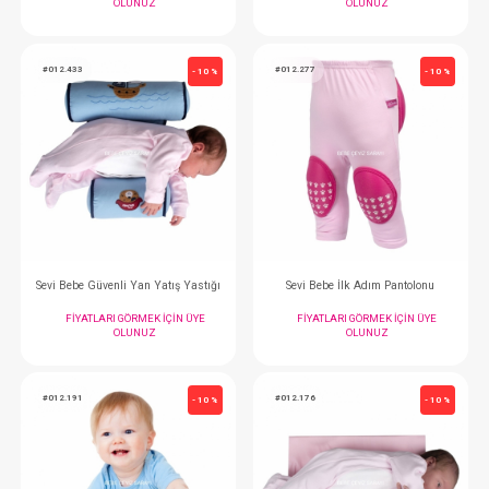
#012.8598
#012.061
- 10 %
Sevi Bebe Kilit...Dolap ve buzdolabı
FIYATLARI GÖRMEK IÇIN ÜYE
FIYATLARI GÖRMEK
OLUNUZ
OLUNUZ
#012.433
#012.277
- 10 %