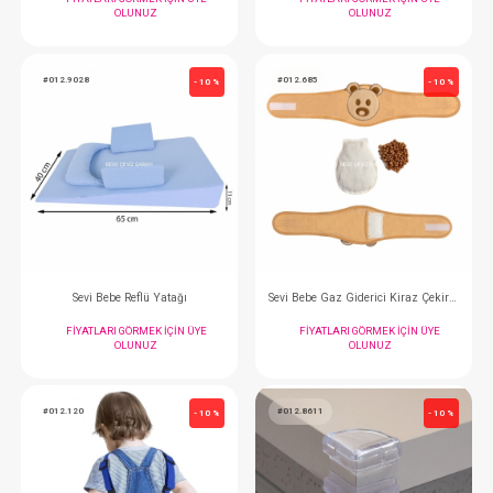
Sevi Bebe Emekleme Dizliği
FIYATLARI GÖRMEK IÇIN ÜYE
FIYATLARI GÖRMEK
OLUNUZ
OLUNUZ
#012.129
#012.037
- 10 %