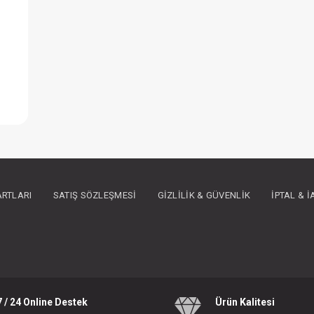
i
IN ÜYE OLUNUZ
ARTLARI
SATIŞ SÖZLEŞMESI
GIZLILIK & GÜVENLIK
İPTAL & 
7 / 24 Online Destek
Ürün Kalitesi