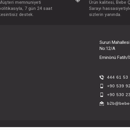
Müşteri memnuniyeti
Ürün kalitesi, Bebe 
politikasıyla, 7 gün 24 saat
Sarayı hassasiyetiyl
kesintisiz destek.
sizlerin yanında.
Sururi Mahalles
No:12/A
Eminönü Fatih
444 61 53
+90 539 9
+90 530 2
b2b@bebec