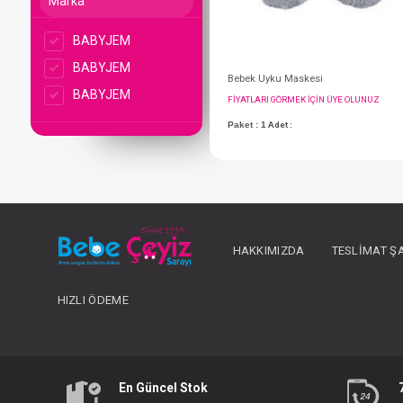
Marka
BABYJEM
BABYJEM
BABYJEM
Bebek Uyku Maskes
FIYATLARI GÖRMEK IÇ
HAKKIMIZDA
TESLIMAT Ş
Paket : 1
Adet :
HIZLI ÖDEME
En Güncel Stok