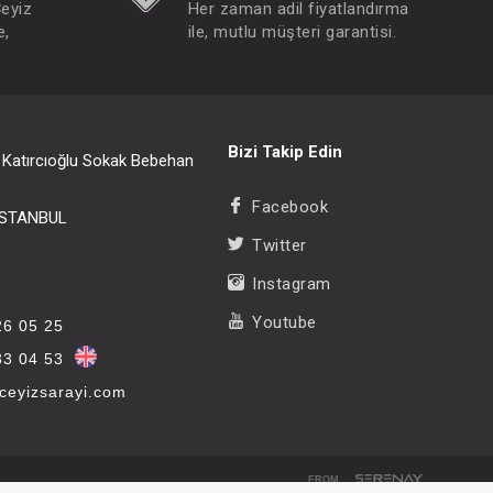
Çeyiz
Her zaman adil fiyatlandırma
e,
ile, mutlu müşteri garantisi.
Bizi Takip Edin
i Katırcıoğlu Sokak Bebehan
Facebook
/İSTANBUL
Twitter
Instagram
Youtube
26 05 25
33 04 53
eyizsarayi.com
FROM