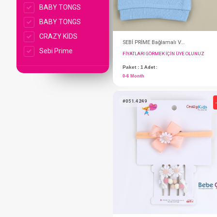
BABY TONGS
BABY TONGS
CRAZY KİDS
Sebi Prime
FIYATLARI GÖRMEK IÇ
Paket : 1
Adet :
0-6 Month
#051.4249