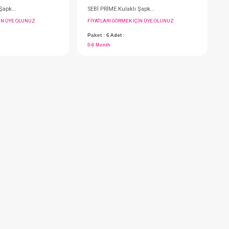
SEBİ PRİME Kulaklı Şapka ( Gri )
FIYATLARI GÖRMEK IÇIN ÜYE OLUNUZ
F
Paket : 6
Adet :
P
0-6 Month
0
- 10 %