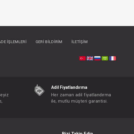
İADE İŞLEMLERI
GERI BILDIRIM
İLETIŞIM
Adil Fiyatlandırma
Çeyiz
Her zaman adil fiyatlandırma
e,
ile, mutlu müşteri garantisi.
Bizi Takip Edin