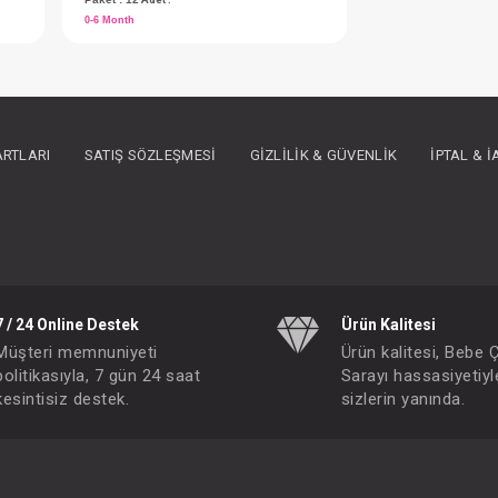
ARTLARI
SATIŞ SÖZLEŞMESI
GIZLILIK & GÜVENLIK
İPTAL & 
SEBİ PRİME Fiyonklu Kız Şapka ( Yeşil )
SEBİ PRİME Fiyonklu Kız Şapka ( Somon )
7 / 24 Online Destek
Ürün Kalitesi
IN ÜYE OLUNUZ
FIYATLARI GÖRMEK IÇIN ÜYE OLUNUZ
Müşteri memnuniyeti
Ürün kalitesi, Bebe 
Paket : 12
Adet :
politikasıyla, 7 gün 24 saat
Sarayı hassasiyetiyl
kesintisiz destek.
sizlerin yanında.
0-6 Month