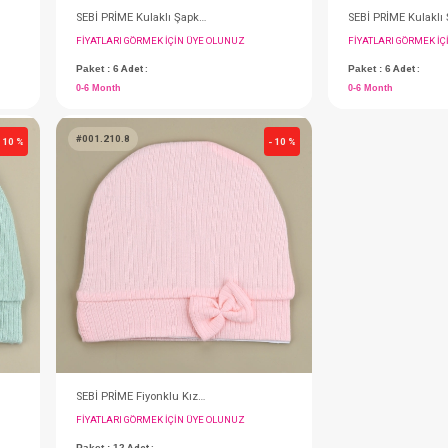
Bandana...Set Çiçekli ( Mix )
SEBİ PRİME Kulaklı Şapka ( Bej )
IN ÜYE OLUNUZ
FIYATLARI GÖRMEK IÇIN ÜYE OLUNUZ
Paket : 6
Adet :
0-6 Month
#001.210.8
- 10 %