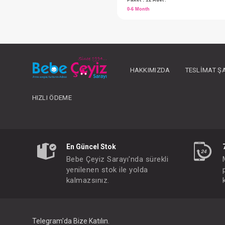
HAKKIMIZDA
TESLIMAT Ş
HIZLI ÖDEME
En Güncel Stok
FIYATLARI GÖRMEK IÇ
Bebe Çeyiz Sarayı'nda sürekli
Paket : 12
Adet :
yenilenen stok ile yolda
kalmazsınız.
0-6 Month
Telegram'da Bize Katılın.