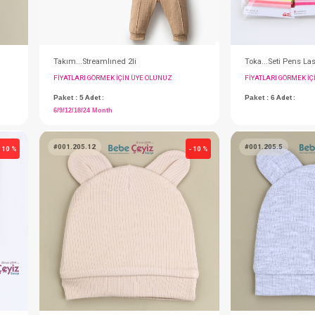
SEBİ PRİME Bağlamalı Ve Eldivenli Şapka ( Mavi )
Takım...Streamlıned 2li
IN ÜYE OLUNUZ
FIYATLARI GÖRMEK IÇIN ÜYE OLUNUZ
Paket : 5
Adet :
6/9/12/18/24 Month
#001.205.12
- 10 %