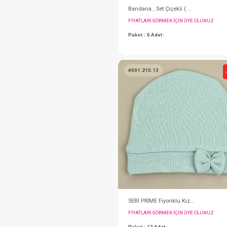
FIYATLARI GÖRMEK IÇ
Paket : 6
Adet :
#001.210.13