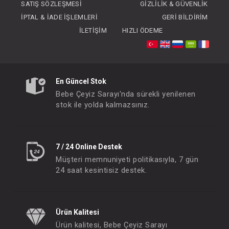
SATIŞ SÖZLEŞMESI
GIZLILIK & GÜVENLIK
İPTAL & İADE İŞLEMLERI
GERI BILDIRIM
İLETIŞIM
HIZLI ÖDEME
Tulum...Jakarlı Ay Yıldız
Tulum...
En Güncel Stok
FIYATLARI GÖRMEK IÇIN ÜYE
FIYATLARI GÖRMEK
Bebe Çeyiz Sarayı'nda sürekli yenilenen
OLUNUZ
OLUNUZ
stok ile yolda kalmazsınız.
#041.247271
#041.247269
- 10 %
7 / 24 Online Destek
Müşteri memnuniyeti politikasıyla, 7 gün
24 saat kesintisiz destek.
Ürün Kalitesi
Ürün kalitesi, Bebe Çeyiz Sarayı