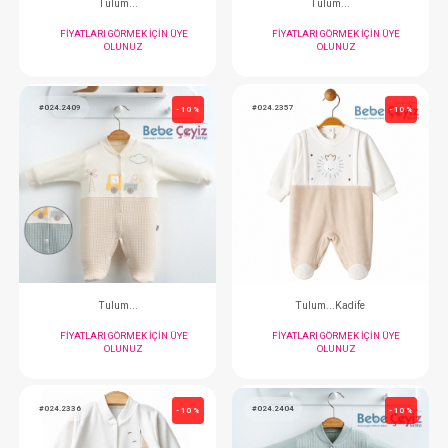
Tulum...
Tulum...
FIYATLARI GÖRMEK IÇIN ÜYE
FIYATLARI GÖRMEK
OLUNUZ
OLUNUZ
#024.2432
#024.2423
- 10 %