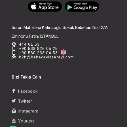
FIYATLARI GÖRMEK IÇIN ÜYE
FIYATLARI GÖRMEK
OLUNUZ
OLUNUZ
Sururi Mahallesi Katırcıoğlu Sokak Bebehan No:12/A
Eminönü Fatih/İSTANBUL
444 61 53
+90 539 926 05 25
+90 530 233 04 53
b2b@bebeceyizsarayi.com
Bizi Takip Edin
Facebook
Twitter
Instagram
Youtube