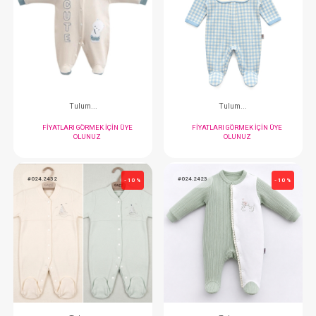
#024.2435
#024.2437
- 10 %
Tulum...
Tulum...
FIYATLARI GÖRMEK IÇIN ÜYE
FIYATLARI GÖRMEK
OLUNUZ
OLUNUZ
#024.2438
#024.2442
- 10 %