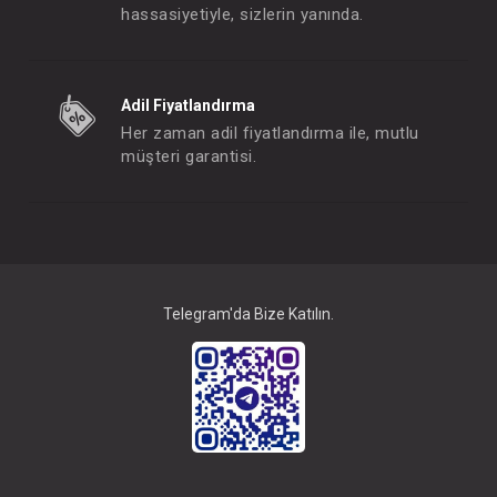
hassasiyetiyle, sizlerin yanında.
Tulum...
Tulum...
Adil Fiyatlandırma
FIYATLARI GÖRMEK IÇIN ÜYE
FIYATLARI GÖRMEK
Her zaman adil fiyatlandırma ile, mutlu
OLUNUZ
OLUNUZ
müşteri garantisi.
#041.215245
#041.215237
- 10 %
Telegram'da Bize Katılın.
Tulum...
Tulum...