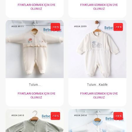
Tulum...
Tulum...
FIYATLARI GÖRMEK IÇIN ÜYE
FIYATLARI GÖRMEK
OLUNUZ
OLUNUZ
#023.8111
#024.2359
- 10 %