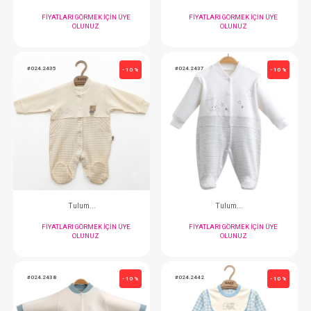
OLUNUZ
OLUNUZ
#024.2429
#024.2433
- 10 %
Tulum...
Tulum...
FIYATLARI GÖRMEK IÇIN ÜYE
FIYATLARI GÖRMEK
OLUNUZ
OLUNUZ