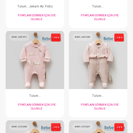
#024.2431
#201.5422
- 10 %
Tulum...
FIYATLARI GÖRMEK IÇIN ÜYE
FIYATLARI GÖRMEK
OLUNUZ
OLUNUZ
#201.5416
#201.5412
- 10 %