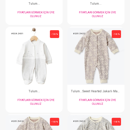
Tulum...
Tulum...Kadi
FIYATLARI GÖRMEK IÇIN ÜYE
FIYATLARI GÖRMEK
OLUNUZ
OLUNUZ
#024.2336
#024.2404
- 10 %
Tulum...Kadife
Tulum...