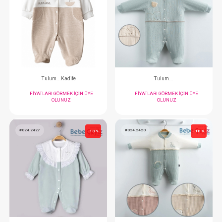
Tulum...
Tulum...
FIYATLARI GÖRMEK IÇIN ÜYE
FIYATLARI GÖRMEK
OLUNUZ
OLUNUZ
#024.2409
#024.2357
- 10 %