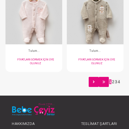
Tulum...Sweet Hearted Jakarlı
Tulum...Jakarlı Ay Yıl
FIYATLARI GÖRMEK IÇIN ÜYE
FIYATLARI GÖRMEK
OLUNUZ
OLUNUZ
1
2
3
4
#201.5410
#041.247273
- 10 %
HAKKIMIZDA
TESLIMAT ŞARTLARI