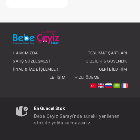
Tulum....Kadife
FIYATLARI GÖRMEK IÇIN ÜYE
OLUNUZ
HAKKIMIZDA
TESLIMAT ŞARTLARI
SATIŞ SÖZLEŞMESI
GIZLILIK & GÜVENLIK
İPTAL & İADE İŞLEMLERI
GERI BILDIRIM
İLETIŞIM
HIZLI ÖDEME
En Güncel Stok
Bebe Çeyiz Sarayı'nda sürekli yenilenen
stok ile yolda kalmazsınız.