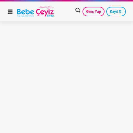
Giriş Yap
Kayıt Ol
HESAP AYARLARIM
GEÇMİŞ SİPARİŞLERİM
GÜVENLİ ÇIKIŞ