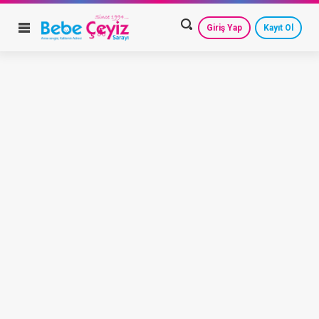
Giriş Yap
Kayıt Ol
HESAP AYARLARIM
GEÇMİŞ SİPARİŞLERİM
GÜVENLİ ÇIKIŞ