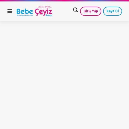
Giriş Yap
Kayıt Ol
HESAP AYARLARIM
GEÇMİŞ SİPARİŞLERİM
GÜVENLİ ÇIKIŞ