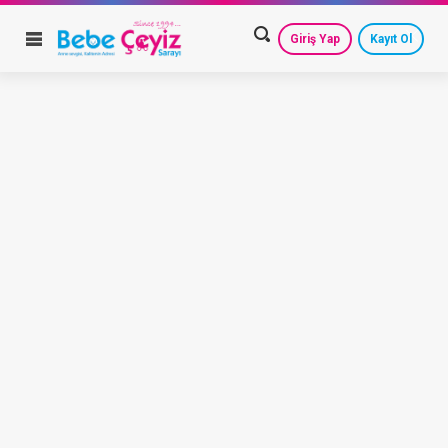
Giriş Yap
Kayıt Ol
HESAP AYARLARIM
GEÇMİŞ SİPARİŞLERİM
GÜVENLİ ÇIKIŞ