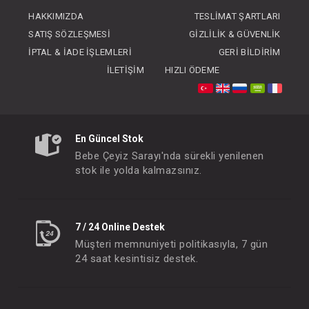
FIYATLARI GÖRMEK IÇIN ÜYE
HAKKIMIZDA
TESLIMAT ŞARTLARI
OLUNUZ
SATIŞ SÖZLEŞMESI
GIZLILIK & GÜVENLIK
İPTAL & İADE İŞLEMLERI
GERI BILDIRIM
İLETIŞIM
HIZLI ÖDEME
En Güncel Stok
Bebe Çeyiz Sarayı'nda sürekli yenilenen
stok ile yolda kalmazsınız.
7 / 24 Online Destek
Müşteri memnuniyeti politikasıyla, 7 gün
24 saat kesintisiz destek.