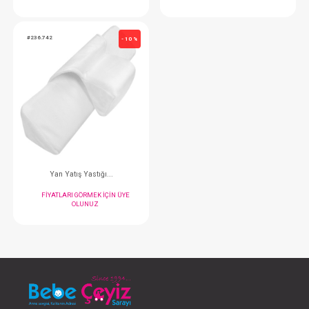
Reflü Yastığı
Boğulmayı Önleyici
FIYATLARI GÖRMEK IÇIN ÜYE
FIYATLARI GÖRMEK
OLUNUZ
OLUNUZ
#236.742
- 10 %
Yan Yatış Yastığı...